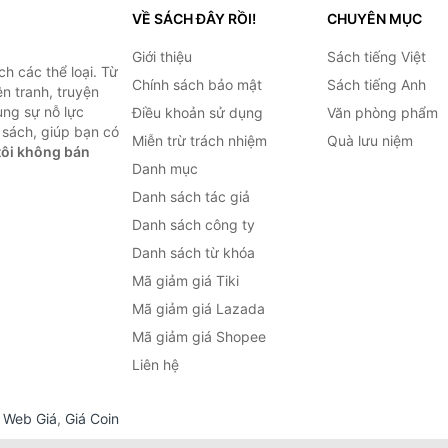
VỀ SÁCH ĐÂY RỒI!
CHUYÊN MỤC
Giới thiệu
Sách tiếng Việt
h các thể loại. Từ
Chính sách bảo mật
Sách tiếng Anh
ện tranh, truyện
ùng sự nỗ lực
Điều khoản sử dụng
Văn phòng phẩm
sách, giúp bạn có
Miễn trừ trách nhiệm
Quà lưu niệm
ôi không bán
Danh mục
Danh sách tác giả
Danh sách công ty
Danh sách từ khóa
Mã giảm giá Tiki
Mã giảm giá Lazada
Mã giảm giá Shopee
Liên hệ
,
Web Giá
,
Giá Coin