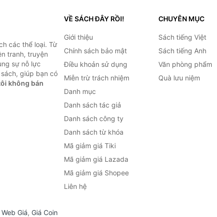
VỀ SÁCH ĐÂY RỒI!
CHUYÊN MỤC
Giới thiệu
Sách tiếng Việt
h các thể loại. Từ
Chính sách bảo mật
Sách tiếng Anh
ện tranh, truyện
ùng sự nỗ lực
Điều khoản sử dụng
Văn phòng phẩm
sách, giúp bạn có
Miễn trừ trách nhiệm
Quà lưu niệm
ôi không bán
Danh mục
Danh sách tác giả
Danh sách công ty
Danh sách từ khóa
Mã giảm giá Tiki
Mã giảm giá Lazada
Mã giảm giá Shopee
Liên hệ
,
Web Giá
,
Giá Coin