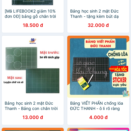
[Mã LIFEBOOK2 giảm 10%
Bảng học sinh 2 mặt Đức
đơn 0Đ] bảng gỗ chân trời
Thanh - tặng kèm bút dạ
sáng tạo, tách gộp ĐỨC
bảng + bông lau bảng -
18.500 đ
32.000 đ
THANH cho học sinh lớp 1
BT09 - 1 chiếc
Bảng học sinh 2 mặt Đức
Bảng VIẾT PHẤN chống lóa
Thanh - Bảng con chân trời
ĐỨC THANH - ô li rõ ràng
sáng tạo chất liệu gỗ, bảng
cho học sinh
13.000 đ
4.000 đ
tách gộp 20x30cm - 1 chiếc