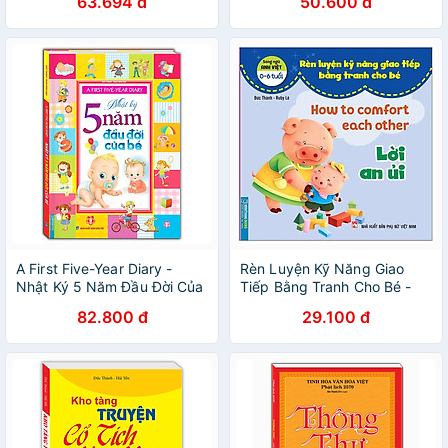
63.694 đ
50.600 đ
A First Five-Year Diary -
Rèn Luyện Kỹ Năng Giao
Nhật Ký 5 Năm Đầu Đời Của
Tiếp Bằng Tranh Cho Bé -
Bé - Bìa Cứng (Tái bản
Lời An Ủi (Song Ngữ Anh -
82.800 đ
29.100 đ
2024)
Việt)