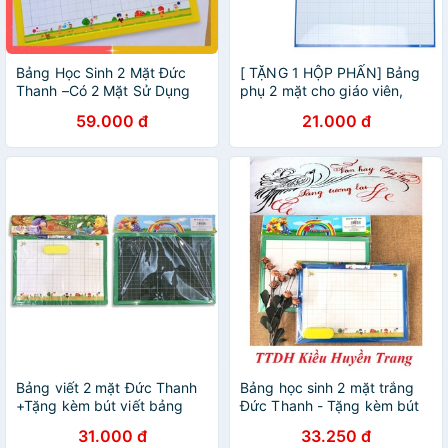
Bảng Học Sinh 2 Mặt Đức
[ TẶNG 1 HỘP PHẤN] Bảng
Thanh –Có 2 Mặt Sử Dụng
phụ 2 mặt cho giáo viên,
Cho Viết Phấn Và Viết Bút
bảng học nhóm, đồ dùng
59.000 đ
21.000 đ
Long Bảng
giáo viên có nẹp treo - Đủ
kích thước - 1 chiếc
Bảng viết 2 mặt Đức Thanh
Bảng học sinh 2 mặt trắng
+Tặng kèm bút viết bảng
Đức Thanh - Tặng kèm bút
+Bông lau
dạ
31.000 đ
33.250 đ