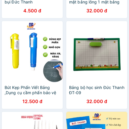
bụi Đức Thanh
mặt bảng lông 1 mặt bảng
phấn
4.500 đ
32.000 đ
Bút Kẹp Phấn Viết Bảng
Bảng bộ học sinh Đức Thanh
,Dụng cụ cầm phấn bảo vệ
ĐT-09
da tay Đức Thanh dễ dáng
12.500 đ
32.000 đ
điều chỉnh phấn, 2 màu Xanh
/ Vàng