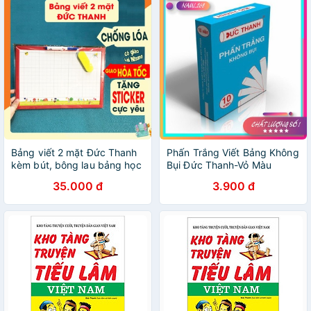
Bảng viết 2 mặt Đức Thanh
Phấn Trắng Viết Bảng Không
kèm bút, bông lau bảng học
Bụi Đức Thanh-Vỏ Màu
sinh
Xanh(10 viên/ Hộp)
35.000 đ
3.900 đ