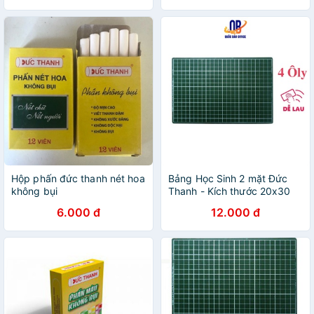
Hộp phấn đức thanh nét hoa
Bảng Học Sinh 2 mặt Đức
không bụi
Thanh - Kích thước 20x30
cm/26*36 cm - chống lóa,
6.000 đ
12.000 đ
đạt tiêu chuẩn Bộ Giáo Dục -
1 chiếc