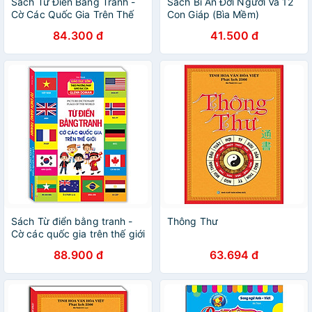
Sách Từ Điển Bằng Tranh -
Sách Bí Ẩn Đời Người Và 12
Cờ Các Quốc Gia Trên Thế
Con Giáp (Bìa Mềm)
Giới (Bìa Cứng)
84.300 đ
41.500 đ
Sách Từ điển bằng tranh -
Thông Thư
Cờ các quốc gia trên thế giới
(bìa cứng)
88.900 đ
63.694 đ