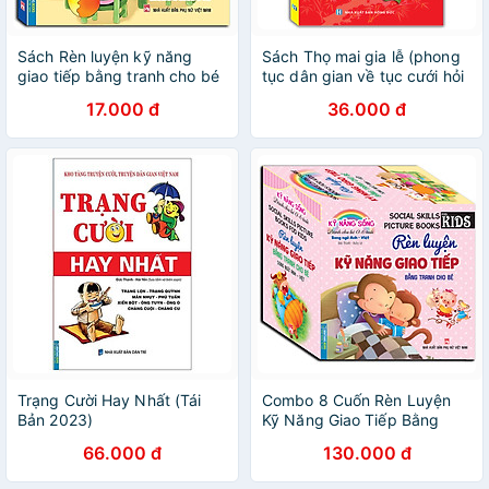
Sách Rèn luyện kỹ năng
Sách Thọ mai gia lễ (phong
giao tiếp bằng tranh cho bé
tục dân gian về tục cưới hỏi
ma chay của người Việt
17.000 đ
36.000 đ
Nam)
Trạng Cười Hay Nhất (Tái
Combo 8 Cuốn Rèn Luyện
Bản 2023)
Kỹ Năng Giao Tiếp Bằng
Tranh Cho Bé (Song Ngữ
66.000 đ
130.000 đ
Anh - Việt)