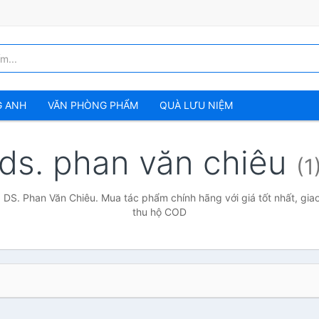
G ANH
VĂN PHÒNG PHẨM
QUÀ LƯU NIỆM
ds. phan văn chiêu
(1
 DS. Phan Văn Chiêu. Mua tác phẩm chính hãng với giá tốt nhất, gia
thu hộ COD