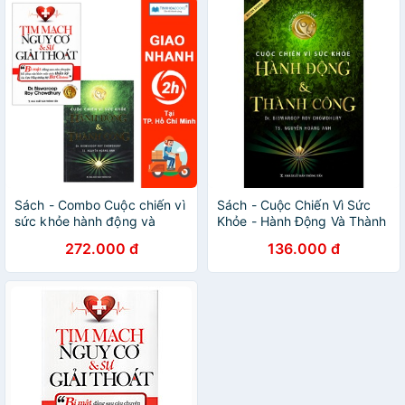
Sách - Combo Cuộc chiến vì
Sách - Cuộc Chiến Vì Sức
sức khỏe hành động và
Khỏe - Hành Động Và Thành
thành công + Tim mạch
Công
272.000 đ
136.000 đ
nguy cơ và sự giải thoát
[Tinh Hoa Books]