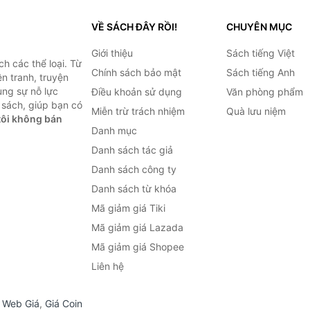
VỀ SÁCH ĐÂY RỒI!
CHUYÊN MỤC
Giới thiệu
Sách tiếng Việt
h các thể loại. Từ
Chính sách bảo mật
Sách tiếng Anh
ện tranh, truyện
ùng sự nỗ lực
Điều khoản sử dụng
Văn phòng phẩm
sách, giúp bạn có
Miễn trừ trách nhiệm
Quà lưu niệm
ôi không bán
Danh mục
Danh sách tác giả
Danh sách công ty
Danh sách từ khóa
Mã giảm giá Tiki
Mã giảm giá Lazada
Mã giảm giá Shopee
Liên hệ
,
Web Giá
,
Giá Coin