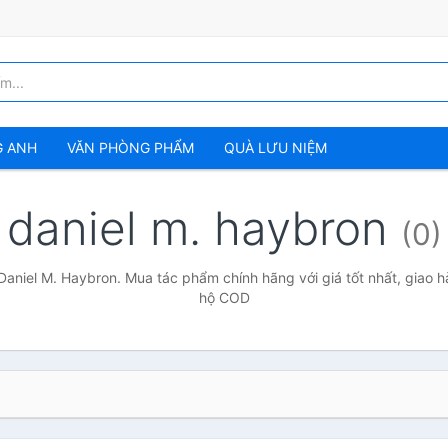
G ANH
VĂN PHÒNG PHẨM
QUÀ LƯU NIỆM
daniel m. haybron
(0)
Daniel M. Haybron. Mua tác phẩm chính hãng với giá tốt nhất, giao h
hộ COD