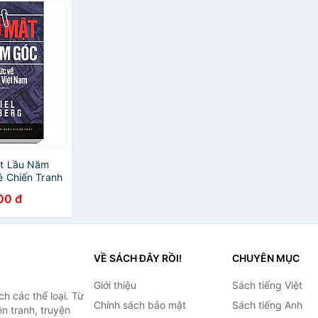
ật Lầu Năm
ề Chiến Tranh
Tham Khảo) -
00 đ
5 Góc
VỀ SÁCH ĐÂY RỒI!
CHUYÊN MỤC
Giới thiệu
Sách tiếng Việt
h các thể loại. Từ
Chính sách bảo mật
Sách tiếng Anh
ện tranh, truyện