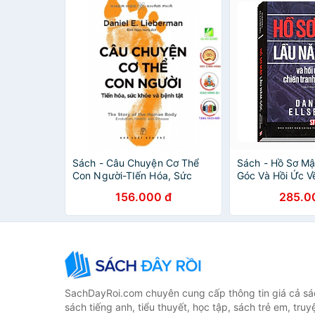
Sách - Câu Chuyện Cơ Thể
Sách - Hồ Sơ M
Con Người-TIến Hóa, Sức
Góc Và Hồi Ức V
Khỏe Và Bệnh Tật - NXB Trẻ
Việt Nam (Sách 
156.000 đ
285.0
Hồ Sơ Mật Lầu 
SachDayRoi.com chuyên cung cấp thông tin giá cả sác
sách tiếng anh, tiểu thuyết, học tập, sách trẻ em, truy