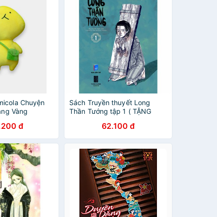
micola Chuyện
Sách Truyền thuyết Long
Vàng Vàng
Thần Tướng tập 1 ( TẶNG
KÈM POSTER)
.200 đ
62.100 đ