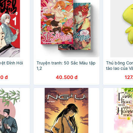
yệt Đỉnh Hói
Truyện tranh: 50 Sắc Màu tập
Thú bông Co
1,2
tào lao của 
0 đ
40.500 đ
127