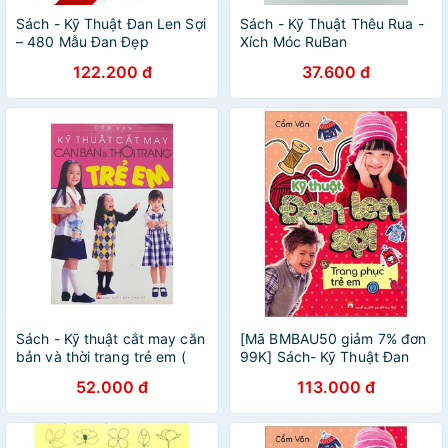
Sách - Kỹ Thuật Đan Len Sợi
Sách - Kỹ Thuật Thêu Rua -
– 480 Mẫu Đan Đẹp
Xích Móc RuBan
122.200 đ
37.600 đ
Sách - Kỹ thuật cắt may căn
[Mã BMBAU50 giảm 7% đơn
bản và thời trang trẻ em (
99K] Sách- Kỹ Thuật Đan
NXB Phụ nữ )
Len Sợi - Trang Phục Trẻ Em
52.000 đ
113.000 đ