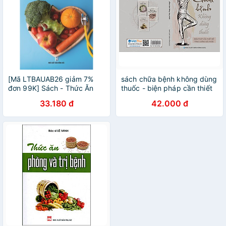
[Mã LTBAUAB26 giảm 7%
sách chữa bệnh không dùng
đơn 99K] Sách - Thức Ăn
thuốc - biện pháp cần thiết
Phòng Và Trị Bệnh (Bác Sĩ
để tăng cường sức khỏe
33.180 đ
42.000 đ
Lê Minh)