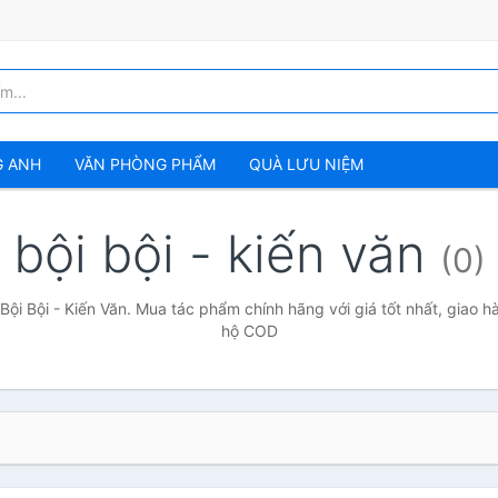
G ANH
VĂN PHÒNG PHẨM
QUÀ LƯU NIỆM
bội bội - kiến văn
(0)
Bội Bội - Kiến Văn. Mua tác phẩm chính hãng với giá tốt nhất, giao h
hộ COD