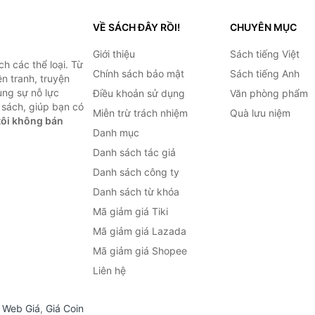
VỀ SÁCH ĐÂY RỒI!
CHUYÊN MỤC
Giới thiệu
Sách tiếng Việt
h các thể loại. Từ
Chính sách bảo mật
Sách tiếng Anh
ện tranh, truyện
ùng sự nỗ lực
Điều khoản sử dụng
Văn phòng phẩm
sách, giúp bạn có
Miễn trừ trách nhiệm
Quà lưu niệm
ôi không bán
Danh mục
Danh sách tác giả
Danh sách công ty
Danh sách từ khóa
Mã giảm giá Tiki
Mã giảm giá Lazada
Mã giảm giá Shopee
Liên hệ
,
Web Giá
,
Giá Coin