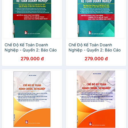
Chế Độ Kế Toán Doanh
Chế Độ Kế Toán Doanh
Nghiệp - Quyển 2: Báo Cáo
Nghiệp - Quyển 2: Báo Cáo
Tài Chính Chứng Từ Và Sổ
Tài Chính Chứng Từ Và Sổ
279.000 đ
279.000 đ
Sách Kế Toán, Báo Cáo Tài
Sách Kế Toán, Báo Cáo Tài
Chính Hợp Nhất
Chính Hợp Nhất