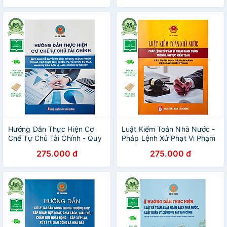
Chính Hợp Nhất
Hướng Dẫn Thực Hiện Cơ
Luật Kiểm Toán Nhà Nước -
Chế Tự Chủ Tài Chính - Quy
Pháp Lệnh Xử Phạt Vi Phạm
Định Về Quyền Tự Chủ, Tự
Hành Chính Trong Lĩnh Vực
275.000 đ
275.000 đ
Chịu Trách Nhiệm Trong
Kiểm Toán, Lập Thẩm Định
Việc Thực Hiện Nhiệm Vụ,
Và Ban Hành Kế Hoạch Kiểm
Tổ Chức Bộ Máy, Nhân Sự
Toán
Của Đơn Vị Hành Chính Sự
Nghiệp