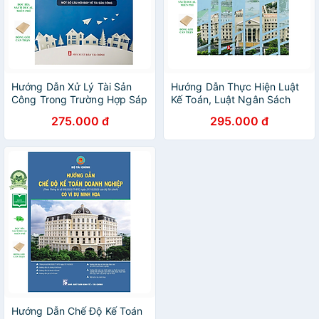
Hướng Dẫn Xử Lý Tài Sản
Hướng Dẫn Thực Hiện Luật
Công Trong Trường Hợp Sáp
Kế Toán, Luật Ngân Sách
Nhập, Hợp Nhất, Chia Tách,
Nhà Nước, Luật Quản Lý, Sử
275.000 đ
295.000 đ
Giải Thể, Chấm Dứt Hoạt
Dụng Tài Sản Công
Động - Sắp Xếp Lại, Xử Lý
Tài Sản Công Là Nhà Đất
Hướng Dẫn Chế Độ Kế Toán