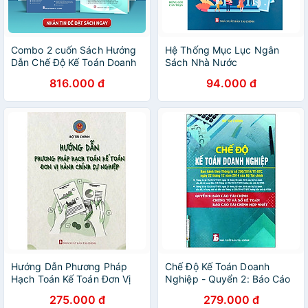
Combo 2 cuốn Sách Hướng
Hệ Thống Mục Lục Ngân
Dẫn Chế Độ Kế Toán Doanh
Sách Nhà Nước
Nghiệp (Theo Thông Tư
816.000 đ
94.000 đ
99/2025/TT-BTC) Có Ví Dụ
Minh Họa + Hệ Thống Văn
Bản Pháp Luật Về Thuế Và
Kế Toán (Hiện Hành).
Hướng Dẫn Phương Pháp
Chế Độ Kế Toán Doanh
Hạch Toán Kế Toán Đơn Vị
Nghiệp - Quyển 2: Báo Cáo
Hành Chính Sự Nghiệp
Tài Chính Chứng Từ Và Sổ
275.000 đ
279.000 đ
Sách Kế Toán, Báo Cáo Tài