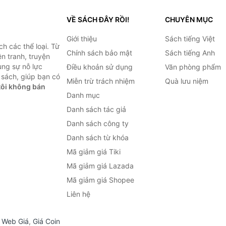
VỀ SÁCH ĐÂY RỒI!
CHUYÊN MỤC
Giới thiệu
Sách tiếng Việt
h các thể loại. Từ
Chính sách bảo mật
Sách tiếng Anh
ện tranh, truyện
ùng sự nỗ lực
Điều khoản sử dụng
Văn phòng phẩm
sách, giúp bạn có
Miễn trừ trách nhiệm
Quà lưu niệm
ôi không bán
Danh mục
Danh sách tác giả
Danh sách công ty
Danh sách từ khóa
Mã giảm giá Tiki
Mã giảm giá Lazada
Mã giảm giá Shopee
Liên hệ
,
Web Giá
,
Giá Coin