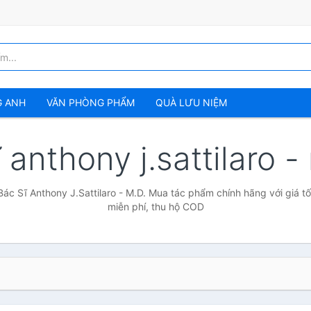
G ANH
VĂN PHÒNG PHẨM
QUÀ LƯU NIỆM
 anthony j.sattilaro 
Bác Sĩ Anthony J.Sattilaro - M.D. Mua tác phẩm chính hãng với giá tố
miễn phí, thu hộ COD