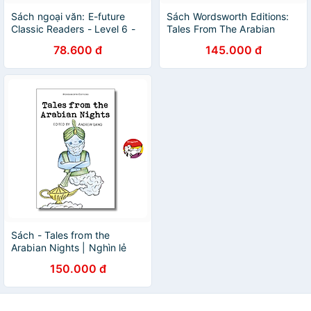
Sách ngoại văn: E-future
Sách Wordsworth Editions:
Classic Readers - Level 6 -
Tales From The Arabian
The Prince And The Dragon
Nights
78.600 đ
145.000 đ
Sách - Tales from the
Arabian Nights | Nghìn lẻ
một đêm Tiếng Anh / Ngoại
150.000 đ
văn Thiếu nhi Nhập khẩu