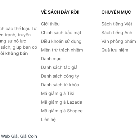
VỀ SÁCH ĐÂY RỒI!
CHUYÊN MỤC
Giới thiệu
Sách tiếng Việt
h các thể loại. Từ
Chính sách bảo mật
Sách tiếng Anh
ện tranh, truyện
ùng sự nỗ lực
Điều khoản sử dụng
Văn phòng phẩm
sách, giúp bạn có
Miễn trừ trách nhiệm
Quà lưu niệm
ôi không bán
Danh mục
Danh sách tác giả
Danh sách công ty
Danh sách từ khóa
Mã giảm giá Tiki
Mã giảm giá Lazada
Mã giảm giá Shopee
Liên hệ
,
Web Giá
,
Giá Coin