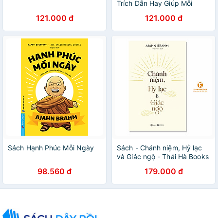
Trích Dẫn Hay Giúp Mỗi
Ngày Khai Mở - Ajahn Brahm
121.000 đ
121.000 đ
- First News
Sách Hạnh Phúc Mỗi Ngày
Sách - Chánh niệm, Hỷ lạc
và Giác ngộ - Thái Hà Books
98.560 đ
179.000 đ