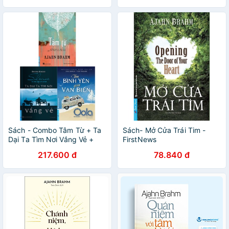
Sách - Combo Tâm Từ + Ta
Sách- Mở Cửa Trái Tim -
Dại Ta Tìm Nơi Vắng Vẻ +
FirstNews
Tìm Bình Yên Giữa Vạn Biến
217.600 đ
78.840 đ
(Bộ 3 Cuốn)