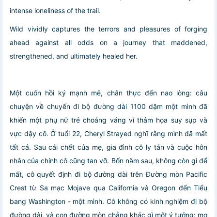
intense loneliness of the trail.
Wild vividly captures the terrors and pleasures of forging
ahead against all odds on a journey that maddened,
strengthened, and ultimately healed her.
Một cuốn hồi ký mạnh mẽ, chân thực đến nao lòng: câu
chuyện về chuyến đi bộ đường dài 1100 dặm một mình đã
khiến một phụ nữ trẻ choáng váng vì thảm họa suy sụp và
vực dậy cô. Ở tuổi 22, Cheryl Strayed nghĩ rằng mình đã mất
tất cả. Sau cái chết của mẹ, gia đình cô ly tán và cuộc hôn
nhân của chính cô cũng tan vỡ. Bốn năm sau, không còn gì để
mất, cô quyết định đi bộ đường dài trên Đường mòn Pacific
Crest từ Sa mạc Mojave qua California và Oregon đến Tiểu
bang Washington - một mình. Cô không có kinh nghiệm đi bộ
đường dài, và con đường mòn chẳng khác gì một ý tưởng: mơ