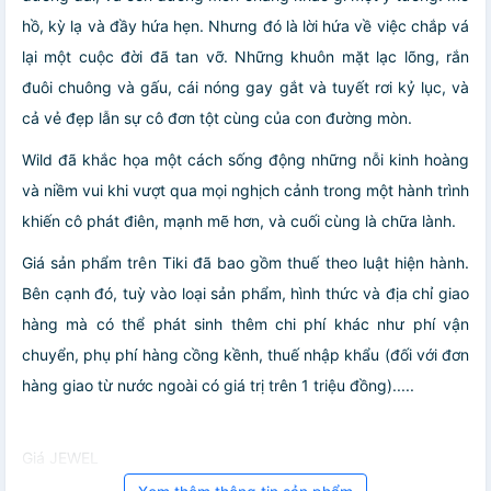
hồ, kỳ lạ và đầy hứa hẹn. Nhưng đó là lời hứa về việc chắp vá
lại một cuộc đời đã tan vỡ. Những khuôn mặt lạc lõng, rắn
đuôi chuông và gấu, cái nóng gay gắt và tuyết rơi kỷ lục, và
cả vẻ đẹp lẫn sự cô đơn tột cùng của con đường mòn.
Wild đã khắc họa một cách sống động những nỗi kinh hoàng
và niềm vui khi vượt qua mọi nghịch cảnh trong một hành trình
khiến cô phát điên, mạnh mẽ hơn, và cuối cùng là chữa lành.
Giá sản phẩm trên Tiki đã bao gồm thuế theo luật hiện hành.
Bên cạnh đó, tuỳ vào loại sản phẩm, hình thức và địa chỉ giao
hàng mà có thể phát sinh thêm chi phí khác như phí vận
chuyển, phụ phí hàng cồng kềnh, thuế nhập khẩu (đối với đơn
hàng giao từ nước ngoài có giá trị trên 1 triệu đồng).....
Giá JEWEL