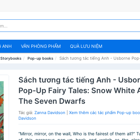
G ANH
VĂN PHÒNG PHẨM
QUÀ LƯU NIỆM
Sách tương tác tiếng Anh - Usborne Pop
& Storybooks
Pop-up books
Sách tương tác tiếng Anh - Usbo
Pop-Up Fairy Tales: Snow White 
The Seven Dwarfs
Tác giả:
Zanna Davidson
|
Xem thêm các tác phẩm Pop-up boo
Davidson
“Mirror, mirror, on the wall, Who is the fairest of them all?”
of this gorgeous pop-up book and watch as the classi