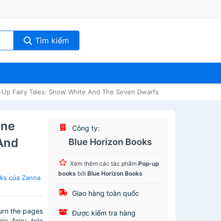
Tìm kiếm
-Up Fairy Tales: Snow White And The Seven Dwarfs
rne
Công ty:
And
Blue Horizon Books
Xem thêm các tác phẩm
Pop-up
books
bởi
Blue Horizon Books
ks của Zanna
Giao hàng toàn quốc
 Turn the pages
Được kiểm tra hàng
c fairy tale