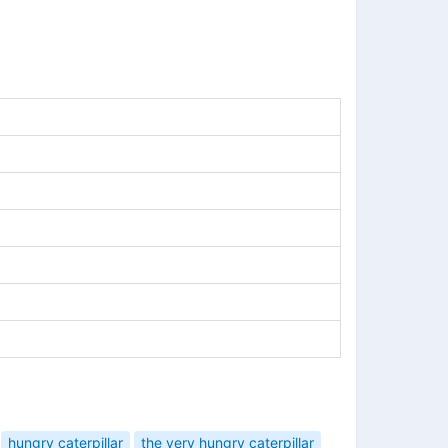
hungry caterpillar
the very hungry caterpillar