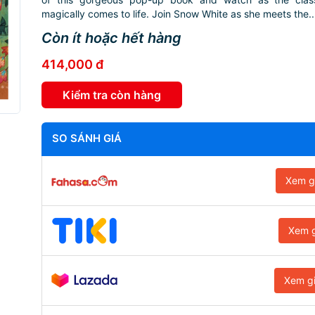
magically comes to life. Join Snow White as she meets the..
Còn ít hoặc hết hàng
414,000 đ
Kiểm tra còn hàng
SO SÁNH GIÁ
Xem g
Xem g
Xem g