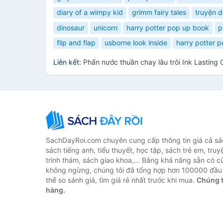
diary of a wimpy kid
grimm fairy tales
truyện d
dinosaur
unicorn
harry potter pop up book
p
flip and flap
usborne look inside
harry potter 
Liên kết:
Phấn nước thuần chay lâu trôi Ink Lastin
SachDayRoi.com chuyên cung cấp thông tin giá cả sác
sách tiếng anh, tiểu thuyết, học tập, sách trẻ em, truy
trinh thám, sách giao khoa,... Bằng khả năng sẵn có c
không ngừng, chúng tôi đã tổng hợp hơn 100000 đầu 
thể so sánh giá, tìm giá rẻ nhất trước khi mua.
Chúng t
hàng.