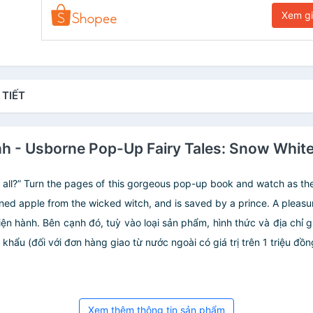
Xem g
 TIẾT
Anh - Usborne Pop-Up Fairy Tales: Snow Whi
hem all?” Turn the pages of this gorgeous pop-up book and watch as the
d apple from the wicked witch, and is saved by a prince. A pleasure t
iện hành. Bên cạnh đó, tuỳ vào loại sản phẩm, hình thức và địa chỉ 
ẩu (đối với đơn hàng giao từ nước ngoài có giá trị trên 1 triệu đồng)
Xem thêm thông tin sản phẩm