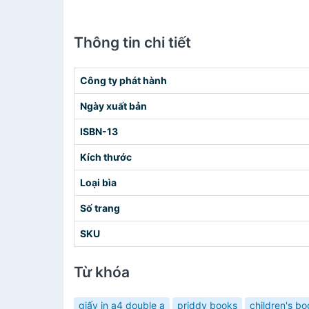
Thông tin chi tiết
Công ty phát hành
Ngày xuất bản
ISBN-13
Kích thước
Loại bìa
Số trang
SKU
Từ khóa
giấy in a4 double a
priddy books
children's b