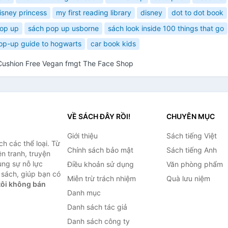
isney princess
my first reading library
disney
dot to dot book
op up
sách pop up usborne
sách look inside 100 things that go
pop-up guide to hogwarts
car book kids
g Cushion Free Vegan fmgt The Face Shop
VỀ SÁCH ĐÂY RỒI!
CHUYÊN MỤC
Giới thiệu
Sách tiếng Việt
h các thể loại. Từ
Chính sách bảo mật
Sách tiếng Anh
ện tranh, truyện
ùng sự nỗ lực
Điều khoản sử dụng
Văn phòng phẩm
sách, giúp bạn có
Miễn trừ trách nhiệm
Quà lưu niệm
ôi không bán
Danh mục
Danh sách tác giả
Danh sách công ty