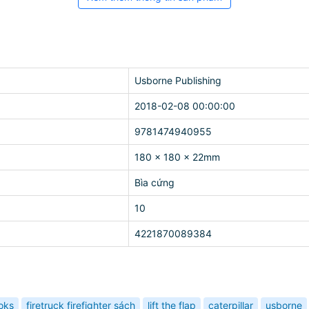
Usborne Publishing
2018-02-08 00:00:00
9781474940955
180 x 180 x 22mm
Bìa cứng
10
4221870089384
ooks
firetruck firefighter sách
lift the flap
caterpillar
usborne