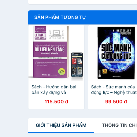
SẢN PHẨM TƯƠNG TỰ
Sách - Hướng dẫn bài
Sách - Sức mạnh của
bản xây dựng và
động lực – Nghệ thuật
chuyển đổi dữ liệu nền
vượt lên những cám d
115.500 đ
99.500 đ
tảng doanh nghiệp
của cuộc sống
thành tiền
GIỚI THIỆU
SẢN PHẨM
THÔNG TIN
CHI