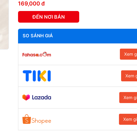
169,000 đ
ĐẾN NƠI BÁN
SO SÁNH GIÁ
Xem g
Xem g
Xem g
Xem g