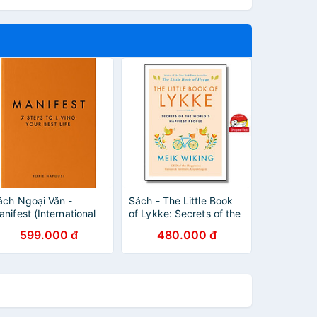
ách Ngoại Văn -
Sách - The Little Book
nifest (International
of Lykke: Secrets of the
dition) Hardcover (by
World's Happiest People
599.000 đ
480.000 đ
oxie Nafousi (Author))
(The Happiness Institute
Series) by Meik Wiking