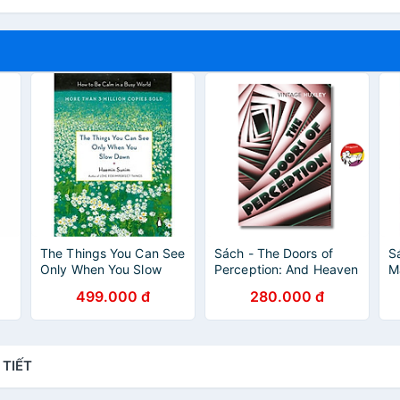
The Things You Can See
Sách - The Doors of
S
Only When You Slow
Perception: And Heaven
Ma
ỗ
Down: How to Be Calm
and Hell by Aldous
E
499.000 đ
280.000 đ
in a Busy World
Huxley | Psychology
R
English Book
 TIẾT