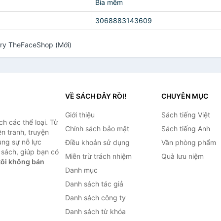
Bìa mềm
3068883143609
rry TheFaceShop (Mới)
VỀ SÁCH ĐÂY RỒI!
CHUYÊN MỤC
Giới thiệu
Sách tiếng Việt
h các thể loại. Từ
Chính sách bảo mật
Sách tiếng Anh
ện tranh, truyện
ùng sự nỗ lực
Điều khoản sử dụng
Văn phòng phẩm
sách, giúp bạn có
Miễn trừ trách nhiệm
Quà lưu niệm
ôi không bán
Danh mục
Danh sách tác giả
Danh sách công ty
Danh sách từ khóa