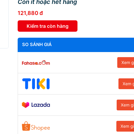
Còn ít hoặc hết hàng
121,880 đ
Kiểm tra còn hàng
SO SÁNH GIÁ
Xem g
Xem g
Xem g
Xem g