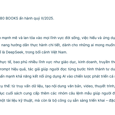
980 BOOKS ấn hành quý II/2025.
ển mạnh mẽ và lan tỏa vào mọi lĩnh vực đời sống, việc hiểu và ứng dụ
m nang hướng dẫn thực hành chi tiết, dành cho những ai mong muố
ể là DeepSeek, trong bối cảnh Việt Nam.
ực tế, bao phủ nhiều lĩnh vực như giáo dục, kinh doanh, truyền th
rompt hiệu quả, tác giả giúp người đọc từng bước hình thành tư d
hấn mạnh khả năng kết nối ứng dụng AI vào chiến lược phát triển cá
hể: từ truy vấn dữ liệu, tạo nội dung văn bản, video, thuyết trình,
ụ lục cuối sách cung cấp thêm các nhóm câu lệnh mẫu giúp người 
t tài liệu kỹ thuật, mà còn là bộ công cụ sẵn sàng triển khai – đặ