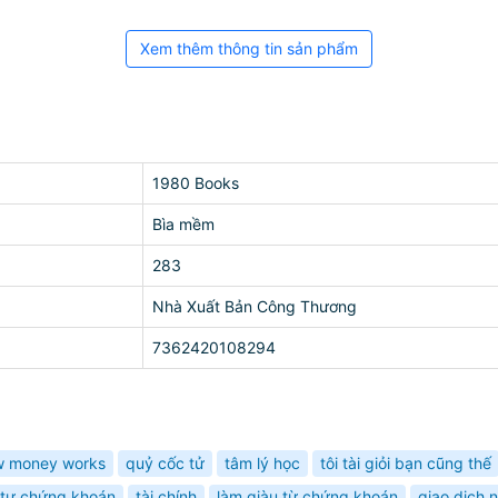
Xem thêm thông tin sản phẩm
1980 Books
Bìa mềm
283
Nhà Xuất Bản Công Thương
7362420108294
w money works
quỷ cốc tử
tâm lý học
tôi tài giỏi bạn cũng thế
 tư chứng khoán
tài chính
làm giàu từ chứng khoán
giao dịch 