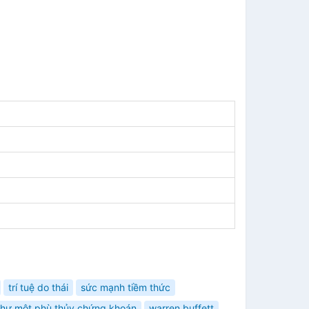
trí tuệ do thái
sức mạnh tiềm thức
như một phù thủy chứng khoán
warren buffett