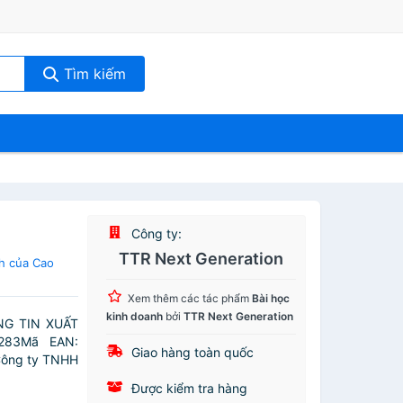
Tìm kiếm
Công ty:
TTR Next Generation
h của Cao
Xem thêm các tác phẩm
Bài học
kinh doanh
bởi
TTR Next Generation
NG TIN XUẤT
 283Mã EAN:
Giao hàng toàn quốc
Công ty TNHH
Được kiểm tra hàng