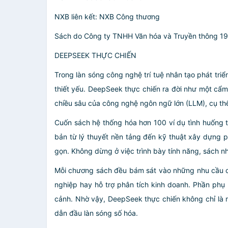
NXB liên kết: NXB Công thương
Sách do Công ty TNHH Văn hóa và Truyền thông 1
DEEPSEEK THỰC CHIẾN
Trong làn sóng công nghệ trí tuệ nhân tạo phát tri
thiết yếu. DeepSeek thực chiến ra đời như một cẩ
chiều sâu của công nghệ ngôn ngữ lớn (LLM), cụ th
Cuốn sách hệ thống hóa hơn 100 ví dụ tình huống th
bản từ lý thuyết nền tảng đến kỹ thuật xây dựng p
gọn. Không dừng ở việc trình bày tính năng, sách n
Mỗi chương sách đều bám sát vào những nhu cầu cụ t
nghiệp hay hỗ trợ phân tích kinh doanh. Phần ph
cảnh. Nhờ vậy, DeepSeek thực chiến không chỉ là mộ
dẫn đầu làn sóng số hóa.