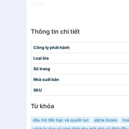
Giá AIR
Thông tin chi tiết
Công ty phát hành
Loại bìa
Số trang
Nhà xuất bản
SKU
Từ khóa
dầu mỏ tiền bạc và quyền lực
alpha books
ho
cách tư duy và giao dịch như một nhà vô địch đầu