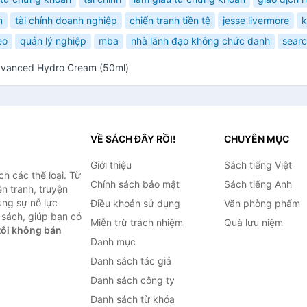
n
tài chính doanh nghiệp
chiến tranh tiền tệ
jesse livermore
k
èo
quản lý nghiệp
mba
nhà lãnh đạo không chức danh
searc
dvanced Hydro Cream (50ml)
VỀ SÁCH ĐÂY RỒI!
CHUYÊN MỤC
Giới thiệu
Sách tiếng Việt
h các thể loại. Từ
Chính sách bảo mật
Sách tiếng Anh
ện tranh, truyện
ùng sự nỗ lực
Điều khoản sử dụng
Văn phòng phẩm
sách, giúp bạn có
Miễn trừ trách nhiệm
Quà lưu niệm
ôi không bán
Danh mục
Danh sách tác giả
Danh sách công ty
Danh sách từ khóa