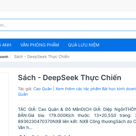
G ANH
VĂN PHÒNG PHẨM
QUÀ LƯU NIỆM
Sách - DeepSeek Thực Chiến
doanh
Sách - DeepSeek Thực Chiến
Tác giả:
Cao Quân
|
Xem thêm các tác phẩm Bài học kinh doan
Quân
TÁC GIẢ: Cao Quân & Đỗ MẫnDỊCH GIẢ: Diệp NgônTHÔ
BẢN:Giá bìa: 179.000Kích thước: 13x20,5Số trang:
8936230470370NXB liên kết: NXB Công thươngSách do 
Văn h...