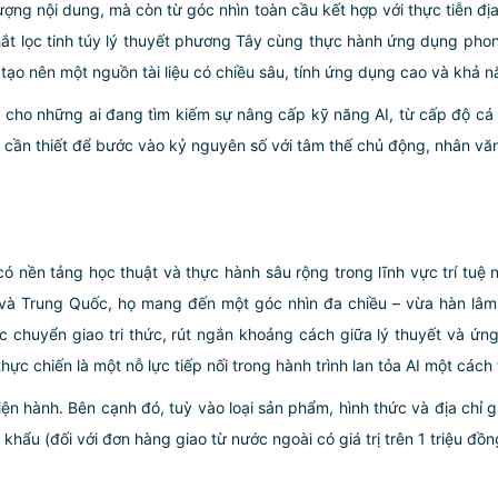
ượng nội dung, mà còn từ góc nhìn toàn cầu kết hợp với thực tiễn đ
chắt lọc tinh túy lý thuyết phương Tây cùng thực hành ứng dụng phong
tạo nên một nguồn tài liệu có chiều sâu, tính ứng dụng cao và khả n
 cho những ai đang tìm kiếm sự nâng cấp kỹ năng AI, từ cấp độ cá
cần thiết để bước vào kỷ nguyên số với tâm thế chủ động, nhân văn
nền tảng học thuật và thực hành sâu rộng trong lĩnh vực trí tuệ n
 và Trung Quốc, họ mang đến một góc nhìn đa chiều – vừa hàn lâm,
ệc chuyển giao tri thức, rút ngắn khoảng cách giữa lý thuyết và ứn
 chiến là một nỗ lực tiếp nối trong hành trình lan tỏa AI một cách 
iện hành. Bên cạnh đó, tuỳ vào loại sản phẩm, hình thức và địa chỉ 
ẩu (đối với đơn hàng giao từ nước ngoài có giá trị trên 1 triệu đồng)