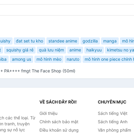
uishy
đat set tu kho
standee anime
godzilla
manga
mô hì
t
squishy giá rẻ
quà lưu niệm
anime
haikyuu
kimetsu no y
aiba
among us
mô hình mèo
naruto
mô hình one piece chính
0+ PA++++ fmgt The Face Shop (50ml)
VỀ SÁCH ĐÂY RỒI!
CHUYÊN MỤC
Giới thiệu
Sách tiếng Việt
h các thể loại. Từ
Chính sách bảo mật
Sách tiếng Anh
ện tranh, truyện
ùng sự nỗ lực
Điều khoản sử dụng
Văn phòng phẩm