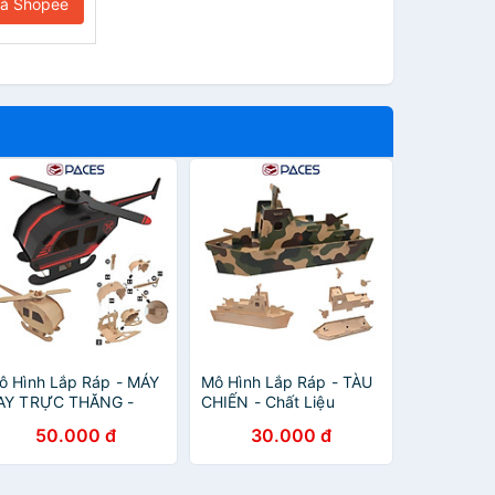
iá Shopee
ô Hình Lắp Ráp - MÁY
Mô Hình Lắp Ráp - TÀU
AY TRỰC THĂNG -
CHIẾN - Chất Liệu
hất Liệu Carton Thân
Carton Thân Thiện Môi
50.000 đ
30.000 đ
hiện Môi Trường -
Trường - SKIDS
KIDS