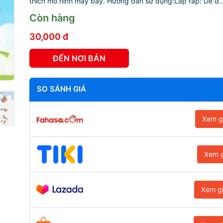
thích mô hình máy bay. Hướng dẫn sử dụng:Lắp ráp: Dễ d..
Còn hàng
30,000 đ
ĐẾN NƠI BÁN
SO SÁNH GIÁ
Xem g
Xem g
Xem g