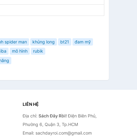
nh spider man
khủng long
bt21
đam mỹ
aiba
mô hình
rubik
 hãng
LIÊN HỆ
Địa chỉ:
Sách Đây Rồi!
Điện Biên Phủ,
Phường 6, Quận 3, Tp.HCM
Email: sachdayroi.com@gmail.com