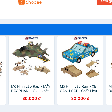
Xem g
Mô Hình Lắp Ráp - MÁY
Mô Hình Lắp Ráp - XE
M
BAY PHẢN LỰC - Chất
CẢNH SÁT - Chất Liệu
B
i
Liệu Carton Thân Thiện
Carton Thân Thiện Môi
C
30.000 đ
30.000 đ
Môi Trường - SKIDS
Trường - SKIDS
T
S