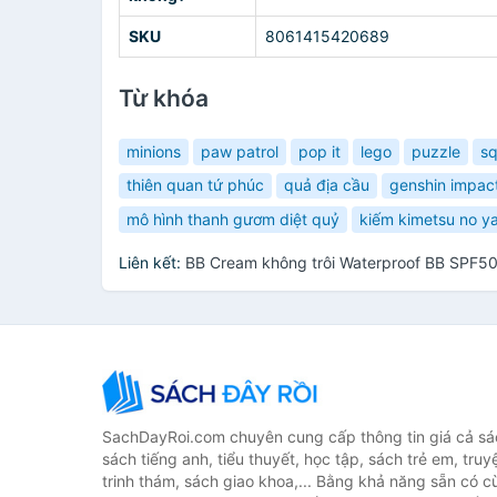
SKU
8061415420689
Từ khóa
minions
paw patrol
pop it
lego
puzzle
sq
thiên quan tứ phúc
quả địa cầu
genshin impac
mô hình thanh gươm diệt quỷ
kiếm kimetsu no y
Liên kết:
BB Cream không trôi Waterproof BB SPF5
SachDayRoi.com chuyên cung cấp thông tin giá cả sác
sách tiếng anh, tiểu thuyết, học tập, sách trẻ em, truy
trinh thám, sách giao khoa,... Bằng khả năng sẵn có c