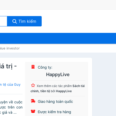
Tìm kiếm
alue investor
 trị -
Công ty:
r
HappyLive
ền tệ của Guy
Xem thêm các tác phẩm
Sách tài
chính, tiền tệ
bởi
HappyLive
Giao hàng toàn quốc
huyện về cuộc
ược trên con
Được kiểm tra hàng
giả và ...