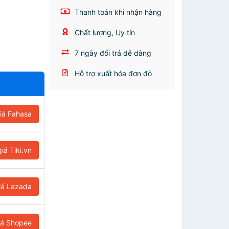
Thanh toán khi nhận hàng
Chất lượng, Uy tín
7 ngày đổi trả dễ dàng
Hỗ trợ xuất hóa đơn đỏ
iá Fahasa
iá Tiki.vn
iá Lazada
iá Shopee