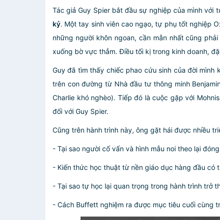
Tác giả Guy Spier bắt đầu sự nghiệp của mình với 
kỷ
. Một tay sinh viên cao ngạo, tự phụ tốt nghiệp 
những người khôn ngoan, cần mẫn nhất cũng phải 
xuống bờ vực thẳm. Điều tối kị trong kinh doanh, đặc 
Guy đã tìm thấy chiếc phao cứu sinh của đời mình
trên con đường từ Nhà đầu tư thông minh Benjamin 
Charlie khó nghèo). Tiếp đó là cuộc gặp với Mohni
đối với Guy Spier.
Cũng trên hành trình này, ông gặt hái được nhiều tri
- Tại sao người cố vấn và hình mẫu noi theo lại đón
- Kiến thức học thuật từ nền giáo dục hàng đầu có 
- Tại sao tự học lại quan trọng trong hành trình trở 
- Cách Buffett nghiệm ra được mục tiêu cuối cùng tr