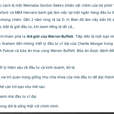
tư cách là một Wannabe Gordon Gekko (nhân vật chính của bộ phim W
Oxford và MBA Harvard danh giá làm việc tại một ngân hàng đầu tư ở
nhúng chàm. Gần 2 năm ròng rã tại D. H. Blair đã làm vấy bẩn hồ 
biệt là giới đầu tư, khi danh tiếng là tất cả…
 khi khám phá ra
thế giới của Warren Buffett
. Tiếp đến là một loạt n
Graham đến những triết lý đầu tư vĩ đại của Charlie Munger trong
sh Pabrai và bữa ăn trưa cùng Warren Buffett. Bữa ăn được đánh đổ
ết lý thâm sâu về đầu tư và kinh doanh, đó là:
g vai trò quan trọng giống như chìa khóa của nhà đầu tư để đạt thàn
thể cản trở bạn như thế nào
thành nhà đầu tư vĩ đại
ong đời là sống thật với chính mình.