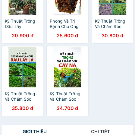
Kỹ Thuật Trồng
Phòng Và Trị
Kỹ Thuật Trồng
Dâu Tây
Bệnh Cho Ong
Và Chăm Sóc
Mật
Rau Gia Vị
20.900 đ
25.600 đ
30.800 đ
Kỹ Thuật Trồng
Kỹ Thuật Trồng
Và Chăm Sóc
Và Chăm Sóc
Rau Lấy Lá
Cây Na
35.800 đ
24.700 đ
GIỚI THIỆU
CHI TIẾT