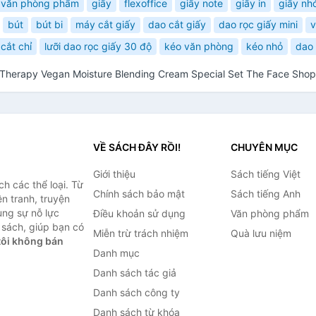
văn phòng phẩm
giấy
flexoffice
giấy note
giấy in
giấy nh
bút
bút bi
máy cắt giấy
dao cắt giấy
dao rọc giấy mini
v
cắt chỉ
lưỡi dao rọc giấy 30 độ
kéo văn phòng
kéo nhỏ
dao 
Therapy Vegan Moisture Blending Cream Special Set The Face Shop
VỀ SÁCH ĐÂY RỒI!
CHUYÊN MỤC
Giới thiệu
Sách tiếng Việt
h các thể loại. Từ
Chính sách bảo mật
Sách tiếng Anh
ện tranh, truyện
ùng sự nỗ lực
Điều khoản sử dụng
Văn phòng phẩm
sách, giúp bạn có
Miễn trừ trách nhiệm
Quà lưu niệm
ôi không bán
Danh mục
Danh sách tác giả
Danh sách công ty
Danh sách từ khóa