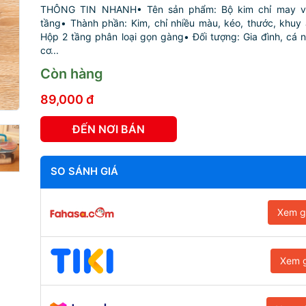
THÔNG TIN NHANH• Tên sản phẩm: Bộ kim chỉ may v
tầng• Thành phần: Kim, chỉ nhiều màu, kéo, thước, khuy 
Hộp 2 tầng phân loại gọn gàng• Đối tượng: Gia đình, cá 
cơ...
Còn hàng
89,000 đ
ĐẾN NƠI BÁN
SO SÁNH GIÁ
Xem g
Xem g