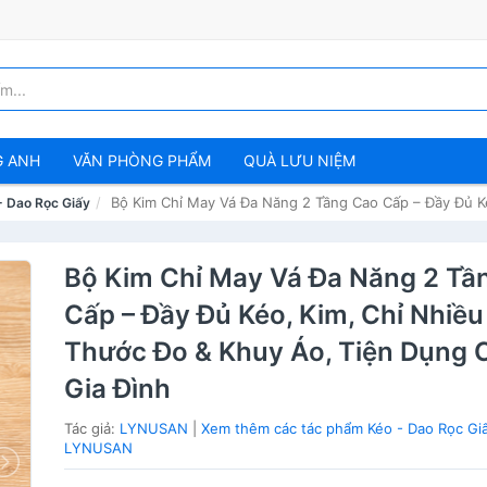
G ANH
VĂN PHÒNG PHẨM
QUÀ LƯU NIỆM
Bộ Kim Chỉ May Vá Đa Năng 2 Tầng Cao Cấp – Đầy Đủ K
- Dao Rọc Giấy
Bộ Kim Chỉ May Vá Đa Năng 2 Tầ
Cấp – Đầy Đủ Kéo, Kim, Chỉ Nhiều
Thước Đo & Khuy Áo, Tiện Dụng 
Gia Đình
Tác giả:
LYNUSAN
|
Xem thêm các tác phẩm Kéo - Dao Rọc Gi
LYNUSAN