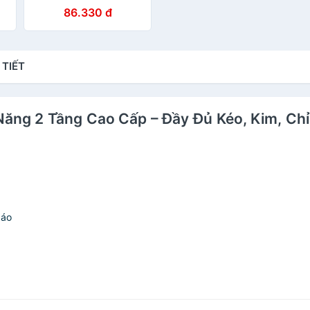
Dụng Cụ Khâu Vá Gia
86.330 đ
Đình Đầy Đủ, Sửa Quần
Áo Tiện Lợi
 TIẾT
 Năng 2 Tầng Cao Cấp – Đầy Đủ Kéo, Kim, Ch
 áo