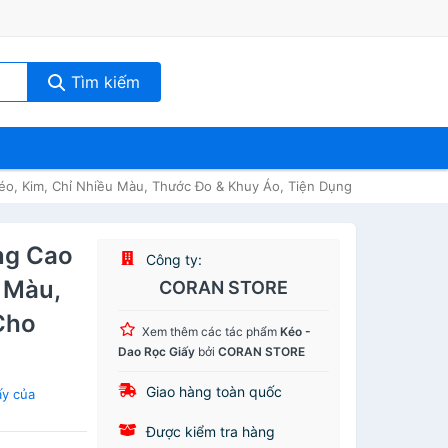
Tìm kiếm
éo, Kim, Chỉ Nhiều Màu, Thước Đo & Khuy Áo, Tiện Dụng Cho Gia Đình
ng Cao
Công ty:
 Màu,
CORAN STORE
Cho
Xem thêm các tác phẩm
Kéo -
Dao Rọc Giấy
bởi
CORAN STORE
Giao hàng toàn quốc
ấy của
Được kiểm tra hàng