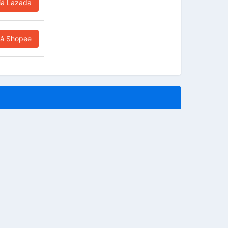
iá Lazada
iá Shopee