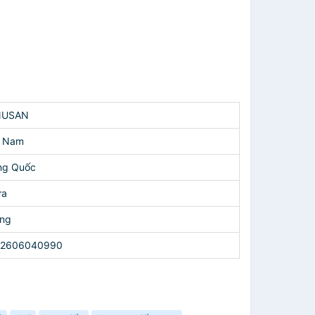
NUSAN
t Nam
ng Quốc
ựa
ng
62606040990