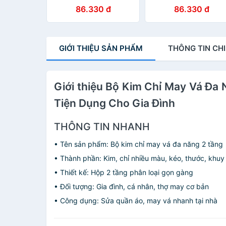
Dụng Cụ May Vá Đa
Đầy Đủ Phụ Kiện, Có
86.330 đ
86.330 đ
Năng Có Kéo, Chỉ, Kim,
Kéo, Kim, Chỉ Màu,
Thước Dây, Xỏ Kim
Khuy, Thước Dây
GIỚI THIỆU
SẢN PHẨM
THÔNG TIN
CHI
Giới thiệu Bộ Kim Chỉ May Vá Đa
Tiện Dụng Cho Gia Đình
THÔNG TIN NHANH
• Tên sản phẩm: Bộ kim chỉ may vá đa năng 2 tầng
• Thành phần: Kim, chỉ nhiều màu, kéo, thước, khuy
• Thiết kế: Hộp 2 tầng phân loại gọn gàng
• Đối tượng: Gia đình, cá nhân, thợ may cơ bản
• Công dụng: Sửa quần áo, may vá nhanh tại nhà