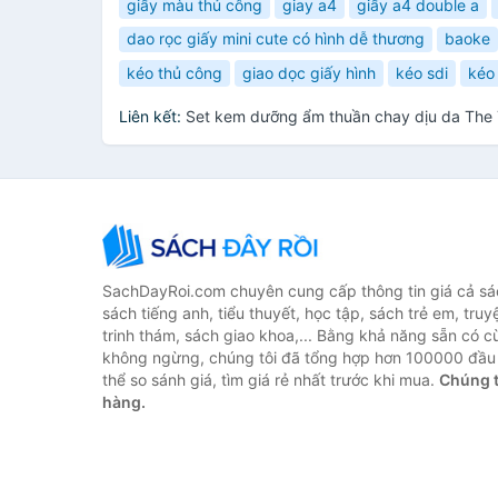
giấy màu thủ công
giay a4
giấy a4 double a
dao rọc giấy mini cute có hình dễ thương
baoke
kéo thủ công
giao dọc giấy hình
kéo sdi
kéo 
Liên kết:
Set kem dưỡng ẩm thuần chay dịu da The 
SachDayRoi.com chuyên cung cấp thông tin giá cả sác
sách tiếng anh, tiểu thuyết, học tập, sách trẻ em, truy
trinh thám, sách giao khoa,... Bằng khả năng sẵn có c
không ngừng, chúng tôi đã tổng hợp hơn 100000 đầu 
thể so sánh giá, tìm giá rẻ nhất trước khi mua.
Chúng t
hàng.