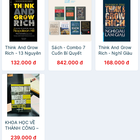
Think And Grow
Sách - Combo 7
Think And Grow
Rich - 13 Nguyên
Cuốn Bí Quyết
Rich - Nghĩ Giàu
Tắc Nghĩ Giàu ,
Kinh Doanh
Và Làm Giàu (Bìa
132.000 đ
842.000 đ
168.000 đ
Làm Giàu
Napoleon Hill -
Cứng)
First News
KHOA HỌC VỀ
THÀNH CÔNG –
Napoleon Hill –
239.000 đ
Minh Ngọc dịch –