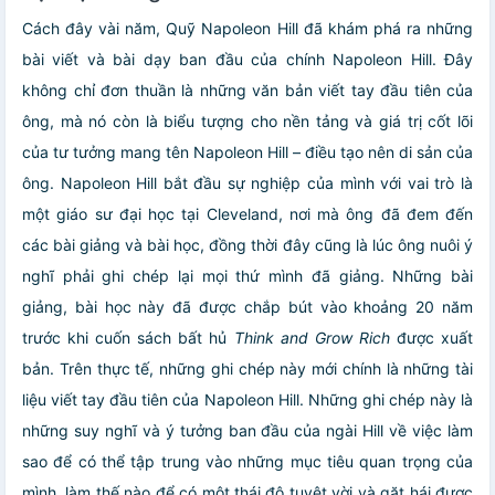
Cách đây vài năm, Quỹ Napoleon Hill đã khám phá ra những
bài viết và bài dạy ban đầu của chính Napoleon Hill. Đây
không chỉ đơn thuần là những văn bản viết tay đầu tiên của
ông, mà nó còn là biểu tượng cho nền tảng và giá trị cốt lõi
của tư tưởng mang tên Napoleon Hill – điều tạo nên di sản của
ông. Napoleon Hill bắt đầu sự nghiệp của mình với vai trò là
một giáo sư đại học tại Cleveland, nơi mà ông đã đem đến
các bài giảng và bài học, đồng thời đây cũng là lúc ông nuôi ý
nghĩ phải ghi chép lại mọi thứ mình đã giảng. Những bài
giảng, bài học này đã được chắp bút vào khoảng 20 năm
trước khi cuốn sách bất hủ
Think and Grow Rich
được xuất
bản. Trên thực tế, những ghi chép này mới chính là những tài
liệu viết tay đầu tiên của Napoleon Hill. Những ghi chép này là
những suy nghĩ và ý tưởng ban đầu của ngài Hill về việc làm
sao để có thể tập trung vào những mục tiêu quan trọng của
mình, làm thế nào để có một thái độ tuyệt vời và gặt hái được