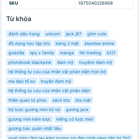
SKU
1875040226968
Từ khóa
đánh dấu trang
unicorn
jack j97
gôm cute
đồ dùng học tập bts
bảng 2 mặt
standee anime
godzilla
spy x family
manga
tiki trading
bt21
photobook blackpink
đam mỹ
truyênn đam mỹ
hệ thống tự cứu của nhân vật phản diện trọn bộ
ma đạo tổ sư
truyện đam mỹ
hệ thống tự cứu của nhân vật phản diện
thiên quan tứ phúc
sách bts
bts mặt
bộ lược gương mini bỏ túi
gương jack
gương mini kèm lược
kiếng có lược mini
gương bác quân nhất tiêu
quạt mini cầm tay kèm gương soi đèn phát sáng tiện lợi 3in1