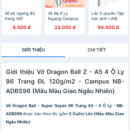
Vở kẻ ngang 80
Vở Kẻ 4 Ly
Lốc 5 quyển Tập
trang Gift
Ngang Campus
học sinh LINE
CAMPUS Cưng
Series Rain Of
FIELD 200 trang
8.500 đ
23.000 đ
94.000 đ
xỉu
Sakura 200
khổ A5 - Campus
Trang Khổ A5/B5
GIỚI THIỆU
CHI TIẾT
Giới thiệu Vở Dragon Ball Z - A5 4 Ô Ly
96 Trang ĐL 120g/m2 - Campus NB-
ADBS96 (Mẫu Màu Giao Ngẫu Nhiên)
Vở Dragon Ball - Super Sayan 96 Trang A5 - 4 Ô Ly - NB-
ADBS96
được bán theo lốc gồm
5 Cuốn/ Lốc (Mẫu Màu Giao
Ngẫu Nhiên)