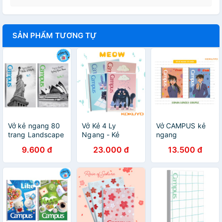
SẢN PHẨM TƯƠNG TỰ
Vở kẻ ngang 80
Vở Kẻ 4 Ly
Vở CAMPUS kẻ
trang Landscape
Ngang - Kẻ
ngang
CAMPUS
Ngang Có Chấm
80,120,200 tr
9.600 đ
23.000 đ
13.500 đ
Meow 120-200
CONAN, Tập kẻ
Trang Khổ A5/B5
ngang Conan -
Campus
Soleil Home