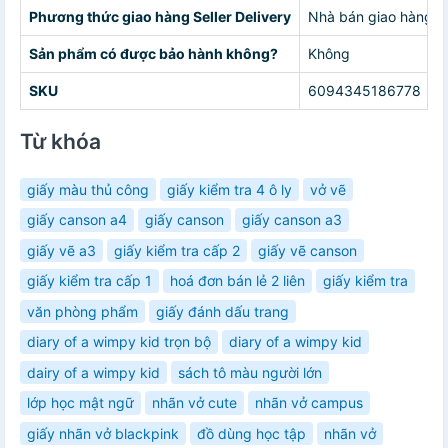
Phương thức giao hàng Seller Delivery
Nhà bán giao hàng c
Sản phẩm có được bảo hành không?
Không
SKU
6094345186778
Từ khóa
giấy màu thủ công
giấy kiểm tra 4 ô ly
vở vẽ
giấy canson a4
giấy canson
giấy canson a3
giấy vẽ a3
giấy kiểm tra cấp 2
giấy vẽ canson
giấy kiểm tra cấp 1
hoá đơn bán lẻ 2 liên
giấy kiểm tra
văn phòng phẩm
giấy đánh dấu trang
diary of a wimpy kid trọn bộ
diary of a wimpy kid
dairy of a wimpy kid
sách tô màu người lớn
lớp học mật ngữ
nhãn vở cute
nhãn vở campus
giấy nhãn vở blackpink
đồ dùng học tập
nhãn vở