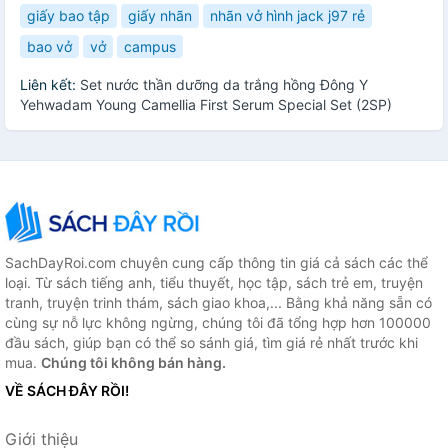
giấy bao tập
giấy nhãn
nhãn vở hình jack j97 rẻ
bao vở
vở
campus
Liên kết:
Set nước thần dưỡng da trắng hồng Đông Y
Yehwadam Young Camellia First Serum Special Set (2SP)
SachDayRoi.com chuyên cung cấp thông tin giá cả sách các thể
loại. Từ sách tiếng anh, tiểu thuyết, học tập, sách trẻ em, truyện
tranh, truyện trinh thám, sách giao khoa,... Bằng khả năng sẵn có
cùng sự nỗ lực không ngừng, chúng tôi đã tổng hợp hơn 100000
đầu sách, giúp bạn có thể so sánh giá, tìm giá rẻ nhất trước khi
mua.
Chúng tôi không bán hàng.
VỀ SÁCH ĐÂY RỒI!
Giới thiệu