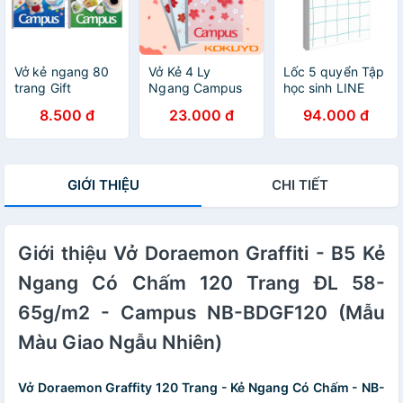
Vở kẻ ngang 80
Vở Kẻ 4 Ly
Lốc 5 quyển Tập
trang Gift
Ngang Campus
học sinh LINE
CAMPUS Cưng
Series Rain Of
FIELD 200 trang
8.500 đ
23.000 đ
94.000 đ
xỉu
Sakura 200
khổ A5 - Campus
Trang Khổ A5/B5
GIỚI THIỆU
CHI TIẾT
Giới thiệu Vở Doraemon Graffiti - B5 Kẻ
Ngang Có Chấm 120 Trang ĐL 58-
65g/m2 - Campus NB-BDGF120 (Mẫu
Màu Giao Ngẫu Nhiên)
Vở Doraemon Graffity 120 Trang - Kẻ Ngang Có Chấm - NB-