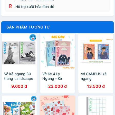
Hỗ trợ xuất hóa đơn đỏ
SẢN PHẨM TƯƠNG TỰ
Vở kẻ ngang 80
Vở Kẻ 4 Ly
Vở CAMPUS kẻ
trang Landscape
Ngang - Kẻ
ngang
CAMPUS
Ngang Có Chấm
80,120,200 tr
9.600 đ
23.000 đ
13.500 đ
Meow 120-200
CONAN, Tập kẻ
Trang Khổ A5/B5
ngang Conan -
Campus
Soleil Home