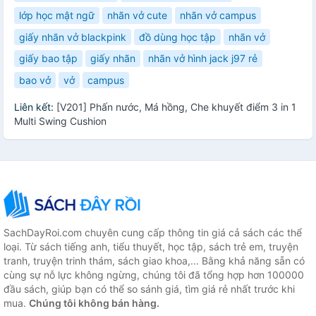
lớp học mật ngữ
nhãn vở cute
nhãn vở campus
giấy nhãn vở blackpink
đồ dùng học tập
nhãn vở
giấy bao tập
giấy nhãn
nhãn vở hình jack j97 rẻ
bao vở
vở
campus
Liên kết:
[V201] Phấn nước, Má hồng, Che khuyết điểm 3 in 1
Multi Swing Cushion
SachDayRoi.com chuyên cung cấp thông tin giá cả sách các thể
loại. Từ sách tiếng anh, tiểu thuyết, học tập, sách trẻ em, truyện
tranh, truyện trinh thám, sách giao khoa,... Bằng khả năng sẵn có
cùng sự nỗ lực không ngừng, chúng tôi đã tổng hợp hơn 100000
đầu sách, giúp bạn có thể so sánh giá, tìm giá rẻ nhất trước khi
mua.
Chúng tôi không bán hàng.