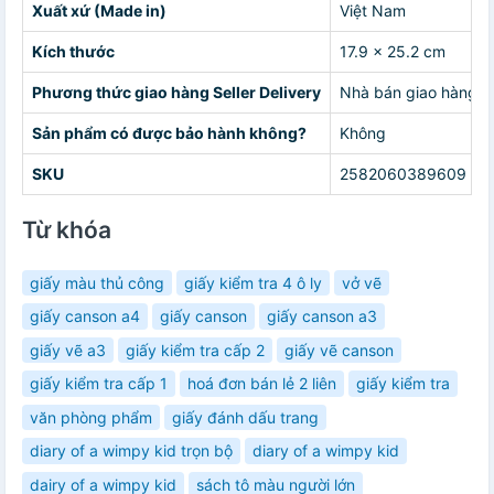
Xuất xứ (Made in)
Việt Nam
Kích thước
17.9 x 25.2 cm
Phương thức giao hàng Seller Delivery
Nhà bán giao hàng c
Sản phẩm có được bảo hành không?
Không
SKU
2582060389609
Từ khóa
giấy màu thủ công
giấy kiểm tra 4 ô ly
vở vẽ
giấy canson a4
giấy canson
giấy canson a3
giấy vẽ a3
giấy kiểm tra cấp 2
giấy vẽ canson
giấy kiểm tra cấp 1
hoá đơn bán lẻ 2 liên
giấy kiểm tra
văn phòng phẩm
giấy đánh dấu trang
diary of a wimpy kid trọn bộ
diary of a wimpy kid
dairy of a wimpy kid
sách tô màu người lớn