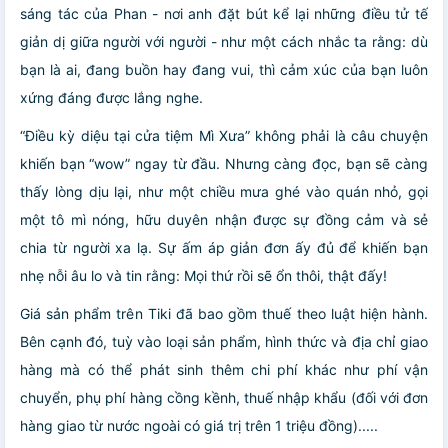
sáng tác của Phan - nơi anh đặt bút kể lại những điều tử tế
giản dị giữa người với người - như một cách nhắc ta rằng: dù
bạn là ai, đang buồn hay đang vui, thì cảm xúc của bạn luôn
xứng đáng được lắng nghe.
“Điều kỳ diệu tại cửa tiệm Mì Xưa” không phải là câu chuyện
khiến bạn “wow” ngay từ đầu. Nhưng càng đọc, bạn sẽ càng
thấy lòng dịu lại, như một chiều mưa ghé vào quán nhỏ, gọi
một tô mì nóng, hữu duyên nhận được sự đồng cảm và sẻ
chia từ người xa lạ. Sự ấm áp giản đơn ấy đủ để khiến bạn
nhẹ nỗi âu lo và tin rằng: Mọi thứ rồi sẽ ổn thôi, thật đấy!
Giá sản phẩm trên Tiki đã bao gồm thuế theo luật hiện hành.
Bên cạnh đó, tuỳ vào loại sản phẩm, hình thức và địa chỉ giao
hàng mà có thể phát sinh thêm chi phí khác như phí vận
chuyển, phụ phí hàng cồng kềnh, thuế nhập khẩu (đối với đơn
hàng giao từ nước ngoài có giá trị trên 1 triệu đồng).....