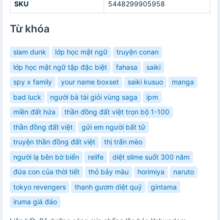
SKU
5448299905958
Từ khóa
slam dunk
lớp học mật ngữ
truyện conan
lớp học mật ngữ tập đặc biệt
fahasa
saiki
spy x family
your name boxset
saiki kusuo
manga
bad luck
người bà tài giỏi vùng saga
ipm
miền đất hứa
thần đồng đất việt trọn bộ 1-100
thần đồng đất việt
gửi em người bất tử
truyện thần đồng đất việt
thị trấn mèo
người lạ bên bờ biển
relife
diệt slime suốt 300 năm
đứa con của thời tiết
thỏ bảy màu
horimiya
naruto
tokyo revengers
thanh gươm diệt quỷ
gintama
iruma giá đáo