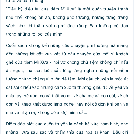
tử tế và cảm thông.
“Điều kỳ diệu tại cửa tiệm Mì Xưa” là một cuốn truyện tranh
như thế: không ồn ào, không phô trương, nhưng từng trang
sách như thì thầm với người đọc rằng: Bạn không cô đơn
trong những rối bời của mình.
Cuốn sách không kể những câu chuyện phi thường mà mang
đến những lát cắt vụn vặt từ câu chuyện của mỗi vị khách
ghé cửa tiệm Mì Xưa - nơi vợ chồng chủ tiệm không chỉ nấu
ăn ngon, mà còn luôn sẵn lòng lắng nghe những nỗi niềm
tưởng chừng chẳng ai buồn để tâm. Mỗi câu chuyện là một lát
cắt soi chiếu vào những cảm xúc ta thường giấu đi: về yêu và
chia tay, về ước mơ và thất vọng, về cha mẹ và con cái, về cô
đơn và khao khát được lắng nghe, hay nỗi cô đơn khi bạn về
nhà và nhận ra, không có ai đợi mình cả....
Điểm đặc biệt của cuốn truyện là cách kể vừa hóm hỉnh, nhẹ
nhàng, vừa sâu sắc và thấm thía của họa sĩ Phan. Dẫu chỉ