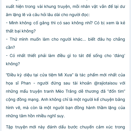
xuất hiện trong vài khung truyện, mỗi nhân vật vẫn để lại dư
âm lặng lẽ và câu hỏi lâu dài cho người đọc:
- Mình không cố gắng thì có sao không nhỉ? Có bị xem là kẻ
thất bại không?
- Thứ mình muốn làm cho người khác... biết đâu họ chẳng
cần?
- Có nhất thiết phải làm điều gì to tát để sống cho ‘đáng’
không?
“Điều kỳ diệu tại cửa tiệm Mì Xưa” là tác phẩm mới nhất của
họa sĩ Phan - người đứng sau tài khoản @rajiotaisou với
những mẩu truyện tranh Mèo Trắng dễ thương đã “đốn tim”
cộng đồng mạng. Anh không chỉ là một người kể chuyện bằng
hình vẽ, mà còn là một người bạn đồng hành thầm lặng của
những tâm hồn nhiều nghĩ suy.
Tập truyện mới này đánh dấu bước chuyển cảm xúc trong