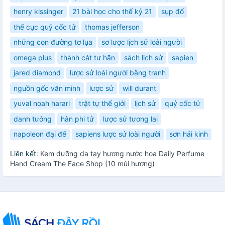
henry kissinger
21 bài học cho thế kỷ 21
sụp đổ
thế cục quỷ cốc tử
thomas jefferson
những con đường tơ lụa
sơ lược lịch sử loài người
omega plus
thành cát tư hãn
sách lịch sử
sapien
jared diamond
lược sử loài người bằng tranh
nguồn gốc văn minh
lược sử
will durant
yuval noah harari
trật tự thế giới
lịch sử
quỷ cốc tử
danh tướng
hàn phi tử
lược sử tương lai
napoleon đại đế
sapiens lược sử loài người
sơn hải kinh
Liên kết:
Kem dưỡng da tay hương nước hoa Daily Perfume
Hand Cream The Face Shop (10 mùi hương)