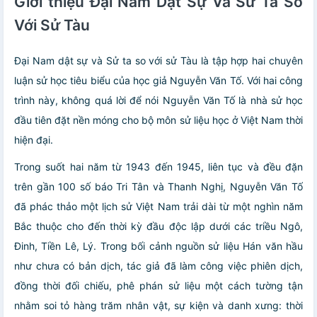
Giới thiệu Đại Nam Dật Sự Và Sử Ta So
Với Sử Tàu
Đại Nam dật sự và Sử ta so với sử Tàu là tập hợp hai chuyên
luận sử học tiêu biểu của học giả Nguyễn Văn Tố. Với hai công
trình này, không quá lời để nói Nguyễn Văn Tố là nhà sử học
đầu tiên đặt nền móng cho bộ môn sử liệu học ở Việt Nam thời
hiện đại.
Trong suốt hai năm từ 1943 đến 1945, liên tục và đều đặn
trên gần 100 số báo Tri Tân và Thanh Nghị, Nguyễn Văn Tố
đã phác thảo một lịch sử Việt Nam trải dài từ một nghìn năm
Bắc thuộc cho đến thời kỳ đầu độc lập dưới các triều Ngô,
Đinh, Tiền Lê, Lý. Trong bối cảnh nguồn sử liệu Hán văn hầu
như chưa có bản dịch, tác giả đã làm công việc phiên dịch,
đồng thời đối chiếu, phê phán sử liệu một cách tường tận
nhằm soi tỏ hàng trăm nhân vật, sự kiện và danh xưng: thời