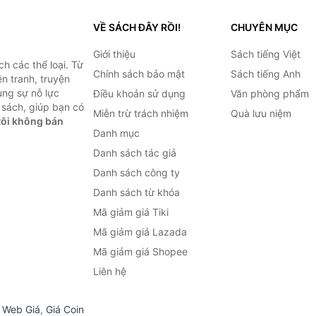
VỀ SÁCH ĐÂY RỒI!
CHUYÊN MỤC
Giới thiệu
Sách tiếng Việt
h các thể loại. Từ
Chính sách bảo mật
Sách tiếng Anh
ện tranh, truyện
ùng sự nỗ lực
Điều khoản sử dụng
Văn phòng phẩm
sách, giúp bạn có
Miễn trừ trách nhiệm
Quà lưu niệm
ôi không bán
Danh mục
Danh sách tác giả
Danh sách công ty
Danh sách từ khóa
Mã giảm giá Tiki
Mã giảm giá Lazada
Mã giảm giá Shopee
Liên hệ
,
Web Giá
,
Giá Coin