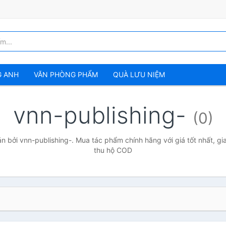
G ANH
VĂN PHÒNG PHẨM
QUÀ LƯU NIỆM
vnn-publishing-
(0)
 bởi vnn-publishing-. Mua tác phẩm chính hãng với giá tốt nhất, gi
thu hộ COD