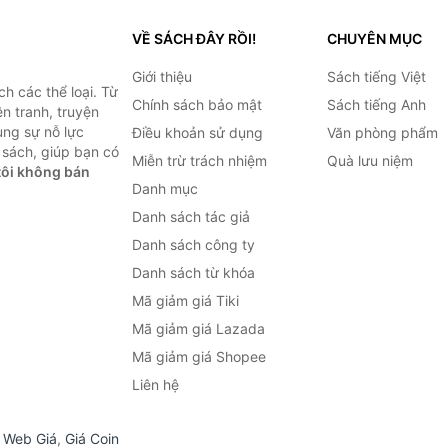
VỀ SÁCH ĐÂY RỒI!
CHUYÊN MỤC
Giới thiệu
Sách tiếng Việt
h các thể loại. Từ
Chính sách bảo mật
Sách tiếng Anh
ện tranh, truyện
ùng sự nỗ lực
Điều khoản sử dụng
Văn phòng phẩm
sách, giúp bạn có
Miễn trừ trách nhiệm
Quà lưu niệm
ôi không bán
Danh mục
Danh sách tác giả
Danh sách công ty
Danh sách từ khóa
Mã giảm giá Tiki
Mã giảm giá Lazada
Mã giảm giá Shopee
Liên hệ
,
Web Giá
,
Giá Coin