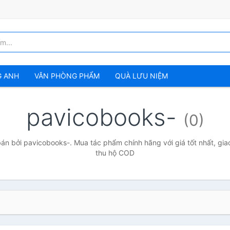
G ANH
VĂN PHÒNG PHẨM
QUÀ LƯU NIỆM
pavicobooks-
(0)
n bởi pavicobooks-. Mua tác phẩm chính hãng với giá tốt nhất, gia
thu hộ COD