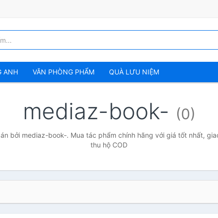
G ANH
VĂN PHÒNG PHẨM
QUÀ LƯU NIỆM
mediaz-book-
(0)
n bởi mediaz-book-. Mua tác phẩm chính hãng với giá tốt nhất, gia
thu hộ COD