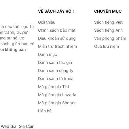
VỀ SÁCH ĐÂY RỒI!
CHUYÊN MỤC
Giới thiệu
Sách tiếng Việt
h các thể loại. Từ
Chính sách bảo mật
Sách tiếng Anh
ện tranh, truyện
ùng sự nỗ lực
Điều khoản sử dụng
Văn phòng phẩm
sách, giúp bạn có
Miễn trừ trách nhiệm
Quà lưu niệm
ôi không bán
Danh mục
Danh sách tác giả
Danh sách công ty
Danh sách từ khóa
Mã giảm giá Tiki
Mã giảm giá Lazada
Mã giảm giá Shopee
Liên hệ
,
Web Giá
,
Giá Coin