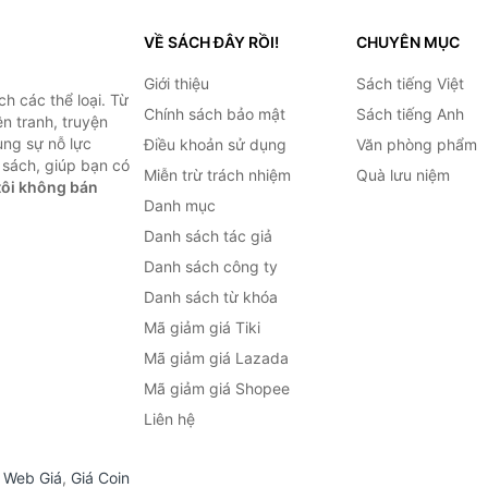
VỀ SÁCH ĐÂY RỒI!
CHUYÊN MỤC
Giới thiệu
Sách tiếng Việt
h các thể loại. Từ
Chính sách bảo mật
Sách tiếng Anh
ện tranh, truyện
ùng sự nỗ lực
Điều khoản sử dụng
Văn phòng phẩm
sách, giúp bạn có
Miễn trừ trách nhiệm
Quà lưu niệm
ôi không bán
Danh mục
Danh sách tác giả
Danh sách công ty
Danh sách từ khóa
Mã giảm giá Tiki
Mã giảm giá Lazada
Mã giảm giá Shopee
Liên hệ
,
Web Giá
,
Giá Coin