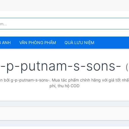
G ANH
VĂN PHÒNG PHẨM
QUÀ LƯU NIỆM
-p-putnam-s-sons-
n bởi g-p-putnam-s-sons-. Mua tác phẩm chính hãng với giá tốt nhất
phí, thu hộ COD