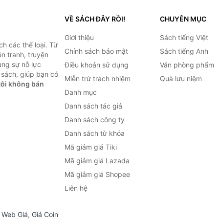
VỀ SÁCH ĐÂY RỒI!
CHUYÊN MỤC
Giới thiệu
Sách tiếng Việt
h các thể loại. Từ
Chính sách bảo mật
Sách tiếng Anh
ện tranh, truyện
ùng sự nỗ lực
Điều khoản sử dụng
Văn phòng phẩm
sách, giúp bạn có
Miễn trừ trách nhiệm
Quà lưu niệm
ôi không bán
Danh mục
Danh sách tác giả
Danh sách công ty
Danh sách từ khóa
Mã giảm giá Tiki
Mã giảm giá Lazada
Mã giảm giá Shopee
Liên hệ
,
Web Giá
,
Giá Coin