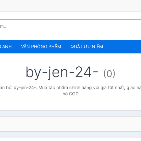
G ANH
VĂN PHÒNG PHẨM
QUÀ LƯU NIỆM
by-jen-24-
(0)
n bởi by-jen-24-. Mua tác phẩm chính hãng với giá tốt nhất, giao hà
hộ COD