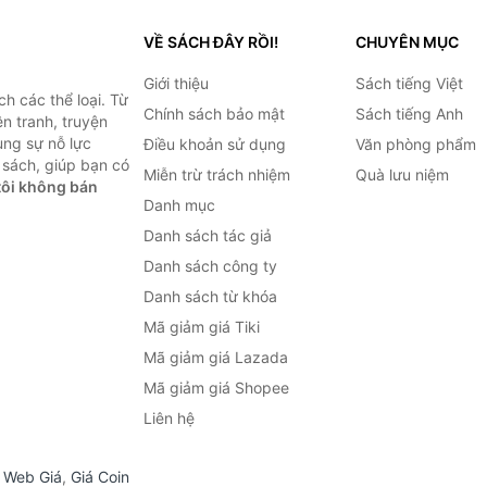
VỀ SÁCH ĐÂY RỒI!
CHUYÊN MỤC
Giới thiệu
Sách tiếng Việt
h các thể loại. Từ
Chính sách bảo mật
Sách tiếng Anh
ện tranh, truyện
ùng sự nỗ lực
Điều khoản sử dụng
Văn phòng phẩm
sách, giúp bạn có
Miễn trừ trách nhiệm
Quà lưu niệm
ôi không bán
Danh mục
Danh sách tác giả
Danh sách công ty
Danh sách từ khóa
Mã giảm giá Tiki
Mã giảm giá Lazada
Mã giảm giá Shopee
Liên hệ
,
Web Giá
,
Giá Coin