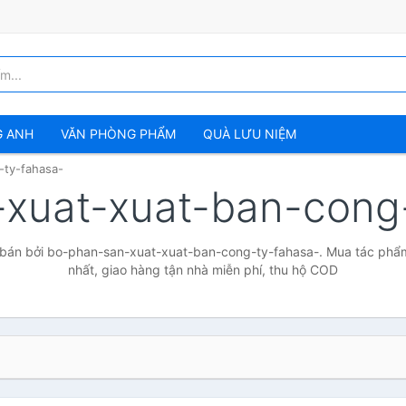
G ANH
VĂN PHÒNG PHẨM
QUÀ LƯU NIỆM
-ty-fahasa-
xuat-xuat-ban-cong
bán bởi bo-phan-san-xuat-xuat-ban-cong-ty-fahasa-. Mua tác phẩm 
nhất, giao hàng tận nhà miễn phí, thu hộ COD