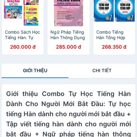
Combo Sách Học
Ngữ Pháp Tiếng
Combo Tiếng
Tiếng Hàn: Tự
Hàn Thông Dụng
Hàn Tổng Hợp
Học Tiếng Hàn
Cao Cấp -
Dành Cho Người
260.000 đ
285.000 đ
268.350 đ
Cấp Tốc + 30
Korean Grammar
Việt Nam - Sơ
Phút Tự Học
In Use ( tặng
Cấp 1: Gíao Trình
Tiếng Hàn Mỗi
kèm bookmark )
+ Bài Tập (Bộ
Ngày + 2500
Sách Học Tiếng
GIỚI THIỆU
CHI TIẾT
Câu Giao Tiếng
Hàn Hiệu Qủa
Hàn- tặng
Dành Cho Người
Bookmark PĐ
Mới Bắt Đầu /
Tặng Kèm
Giới thiệu Combo Tự Học Tiếng Hàn
Bookmark Green
Life)
Dành Cho Người Mới Bắt Đầu: Tự học
tiếng Hàn dành cho người mới bắt đầu +
Tập viết tiếng hàn dành cho người mới
bắt đầu + Ngữ pháp tiếng hàn thông