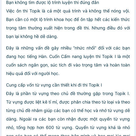
Bạn không tìm được lộ trình luyện thi đúng đắn
Việc ôn thi Topik là cả một quá trình và không thể nóng vội.
Bạn cần có một lộ trình khoa học để ôn tập hết các kiến thức
trọng tâm thường xuất hiện trong đề thi. Nhưng điều đó với
bạn lại không hề dễ dàng.
Đây là những vấn đề gây nhiều “nhức nhối” đối với các bạn
đang học tiếng Hàn. Cuốn Cẩm nang luyện thi Topik I là một
cuốn sách ngắn gọn, súc tích đi vào trọng tâm và hoàn toàn
hiệu quả đối với người học.
Cung cấp vốn từ vựng cần thiết khi đi thi Topik I
Đây là phần từ vựng theo chủ đề thường gặp trong Topik I.
Từ vựng được liệt kê tỉ mỉ, được phân chia theo từ loại và theo
từng chủ đề nhằm giúp các bạn có thể học và nhớ từ vựng dễ
dàng. Ngoài ra các bạn còn nhận được một quyển từ vựng
nhỏ, tổng hợp hơn 600 từ vựng. Quyển từ vựng khá là nhỏ
gọn các bạn có thể mang theo bên mình và học mọi lúc mọi