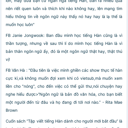
lớn, mấy đứa bạn cứ ngân nga tiếng Hàn, bắn ra nhiều quá
nên riết quen luôn và thích khi nào không hay, lên mạng tìm
hiểu thông tin về ngôn ngữ này thấy nó hay hay là lạ thế là
muốn học luôn"
FB Janie Jongwook: Ban đầu mình học tiếng Hàn cũng là vì
thần tượng, nhưng về sau thì lí do mình học tiếng Hàn là vì
bản thân ngôn ngữ ấy, đó là một ngôn ngữ thật hay, thật thú
vị!
FB Vân Hà : "Đầu tiên là việc mình ghiền các show thực tế hàn
cực kì,và không muốn đợi xem khi có vietsub,mà muốn xem
liền cho "nóng", cho đến việc có thể gửi thư,nói chuyện hay
nghe hiểu được>
“Ngôn ngữ là bản đồ văn hóa, cho bạn biết
một người đến từ đâu và họ đang đi tới nơi nào.” - Rita Mae
Brown
Cuốn sách “Tập viết tiếng Hàn dành cho người mới bắt đầu” là