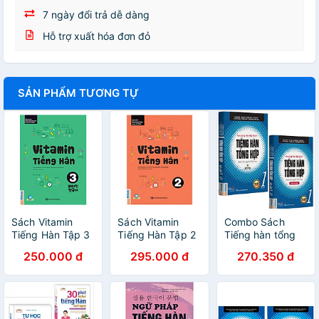
7 ngày đổi trả dễ dàng
Hỗ trợ xuất hóa đơn đỏ
SẢN PHẨM TƯƠNG TỰ
Sách Vitamin
Sách Vitamin
Combo Sách
Tiếng Hàn Tập 3
Tiếng Hàn Tập 2
Tiếng hàn tổng
hợp dành cho
250.000 đ
295.000 đ
270.350 đ
người Việt Nam -
Sơ cấp 1 (Bản 4
màu)