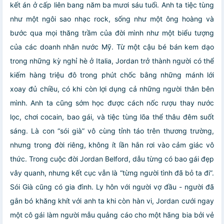
kết án ở cấp liên bang năm ba mươi sáu tuổi. Anh ta tiệc tùng
như một ngôi sao nhạc rock, sống như một ông hoàng và
bước qua mọi thăng trầm của đời mình như một biểu tượng
của các doanh nhân nước Mỹ. Từ một cậu bé bán kem dạo
trong những kỳ nghỉ hè ở Italia, Jordan trở thành người có thể
kiếm hàng triệu đô trong phút chốc bằng những mánh lới
xoay đủ chiều, có khi còn lợi dụng cả những người thân bên
mình. Anh ta cũng sớm học được cách nốc rượu thay nước
lọc, chơi cocain, bao gái, và tiệc tùng lõa thể thâu đêm suốt
sáng. Là con “sói già” vô cùng tỉnh táo trên thương trường,
nhưng trong đời riêng, không ít lần hắn rơi vào cảm giác vô
thức. Trong cuộc đời Jordan Belford, dẫu từng có bao gái đẹp
vây quanh, nhưng kết cục vẫn là “từng người tình đã bỏ ta đi”.
Sói Già cũng có gia đình. Ly hôn với người vợ đầu - người đã
gắn bó khăng khít với anh ta khi còn hàn vi, Jordan cưới ngay
một cô gái làm người mẫu quảng cáo cho một hãng bia bởi vẻ