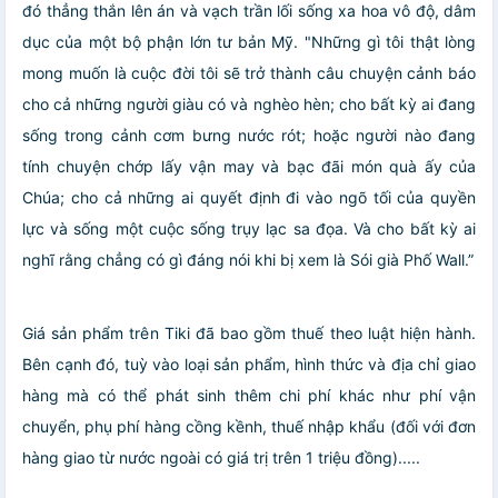
đó thẳng thắn lên án và vạch trần lối sống xa hoa vô độ, dâm
dục của một bộ phận lớn tư bản Mỹ.
"Những gì tôi thật lòng
mong muốn là cuộc đời tôi sẽ trở thành câu chuyện cảnh báo
cho cả những người giàu có và nghèo hèn; cho bất kỳ ai đang
sống trong cảnh cơm bưng nước rót; hoặc người nào đang
tính chuyện chớp lấy vận may và bạc đãi món quà ấy của
Chúa; cho cả những ai quyết định đi vào ngõ tối của quyền
lực và sống một cuộc sống trụy lạc sa đọa. Và cho bất kỳ ai
nghĩ rằng chẳng có gì đáng nói khi bị xem là Sói già Phố Wall.”
Giá sản phẩm trên Tiki đã bao gồm thuế theo luật hiện hành.
Bên cạnh đó, tuỳ vào loại sản phẩm, hình thức và địa chỉ giao
hàng mà có thể phát sinh thêm chi phí khác như phí vận
chuyển, phụ phí hàng cồng kềnh, thuế nhập khẩu (đối với đơn
hàng giao từ nước ngoài có giá trị trên 1 triệu đồng).....