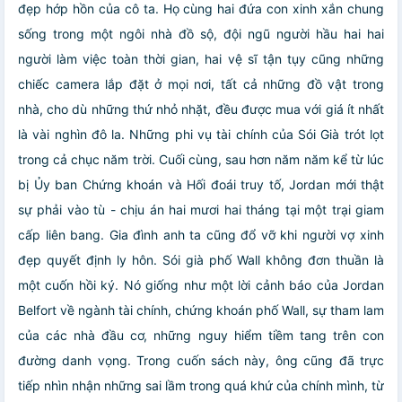
đẹp hớp hồn của cô ta. Họ cùng hai đứa con xinh xắn chung
sống trong một ngôi nhà đồ sộ, đội ngũ người hầu hai hai
người làm việc toàn thời gian, hai vệ sĩ tận tụy cũng những
chiếc camera lắp đặt ở mọi nơi, tất cả những đồ vật trong
nhà, cho dù những thứ nhỏ nhặt, đều được mua với giá ít nhất
là vài nghìn đô la.
Những phi vụ tài chính của Sói Già trót lọt
trong cả chục năm trời. Cuối cùng, sau hơn năm năm kể từ lúc
bị Ủy ban Chứng khoán và Hối đoái truy tố, Jordan mới thật
sự phải vào tù - chịu án hai mươi hai tháng tại một trại giam
cấp liên bang. Gia đình anh ta cũng đổ vỡ khi người vợ xinh
đẹp quyết định ly hôn.
Sói già phố Wall không đơn thuần là
một cuốn hồi ký. Nó giống như một lời cảnh báo của Jordan
Belfort về ngành tài chính, chứng khoán phố Wall, sự tham lam
của các nhà đầu cơ, những nguy hiểm tiềm tang trên con
đường danh vọng. Trong cuốn sách này, ông cũng đã trực
tiếp nhìn nhận những sai lầm trong quá khứ của chính mình, từ