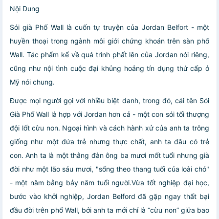
Nội Dung
Sói già Phố Wall là cuốn tự truyện của Jordan Belfort - một
huyền thoại trong ngành môi giới chứng khoán trên sàn phố
Wall. Tác phẩm kể về quá trình phất lên của Jordan nói riêng,
cũng như nội tình cuộc đại khủng hoảng tín dụng thứ cấp ở
Mỹ nói chung.
Được mọi người gọi với nhiều biệt danh, trong đó, cái tên Sói
Già Phố Wall là hợp với Jordan hơn cả - một con sói tối thượng
đội lốt cừu non. Ngoại hình và cách hành xử của anh ta trông
giống như một đứa trẻ nhưng thực chất, anh ta đâu có trẻ
con. Anh ta là một thằng đàn ông ba mươi mốt tuổi nhưng già
đời như một lão sáu mươi, "sống theo thang tuổi của loài chó"
- một năm bằng bảy năm tuổi người.Vừa tốt nghiệp đại học,
bước vào khởi nghiệp, Jordan Belford đã gặp ngay thất bại
đầu đời trên phố Wall, bởi anh ta mới chỉ là “cừu non” giữa bao