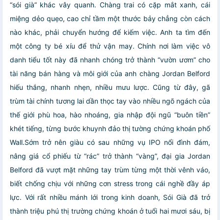
“sói già” khác vây quanh. Chàng trai có cặp mắt xanh, cái
miệng dẻo quẹo, cao chỉ tầm một thước bảy chẳng còn cách
nào khác, phải chuyển hướng để kiếm việc. Anh ta tìm đến
một công ty bé xíu để thử vận may.
Chính nơi làm việc vô
danh tiểu tốt này đã nhanh chóng trở thành “vườn ươm” cho
tài năng bán hàng và môi giới của anh chàng Jordan Belford
hiếu thắng, nhanh nhẹn, nhiều mưu lược. Cũng từ đây, gã
trùm tài chính tương lai dần thọc tay vào nhiều ngõ ngách của
thế giới phù hoa, hào nhoáng, gia nhập đội ngũ “buôn tiền”
khét tiếng, từng bước khuynh đảo thị tường chứng khoán phố
Wall.Sớm trở nên giàu có sau những vụ IPO nổi đình đám,
nâng giá cổ phiếu từ “rác” trở thành “vàng”, đại gia Jordan
Belford đã vượt mặt những tay trùm từng một thời vênh váo,
biết chống chịu với những cơn stress trong cái nghề đầy áp
lực. Với rất nhiều mánh lới trong kinh doanh, Sói Già đã trở
thành triệu phú thị trường chứng khoán ở tuổi hai mươi sáu, bị