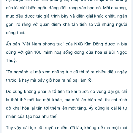
của lối viết biền ngẫu đăng đối trong văn học cổ. Mỗi chương,
mục đều được tác giả trình bày và diễn giải khúc chiết, ngắn
gọn, rõ ràng với quan điểm khá tân tiến so với những người
cùng thời.
Ấn bản “Việt Nam phong tục” của NXB Kim Đồng được in bìa
cứng với gần 100 minh hoạ sống động của hoạ sĩ Bùi Ngọc
Thuỷ.
“Ta ngoảnh lại mà xem những tục cũ thì tỏ ra nhiều điều ngày
trước là hay mà bây giờ hóa ra hủ bại lắm rồi.
Đó cũng không phải là tổ tiên ta khi trước có vụng dại gì, chỉ
là thời thế mỗi lúc một khác, mà mỗi lần biến cải thì cái trình
độ khai hóa lại tấn tới thêm lên một tầng. Ấy cũng là cái lẽ tự
nhiên của tạo hóa như thế.
Tuy vậy cái tục cũ truyền nhiễm đã lâu, không dễ mà một mai