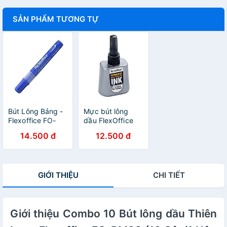
SẢN PHẨM TƯƠNG TỰ
Bút Lông Bảng -
Mực bút lông
Flexoffice FO-
dầu FlexOffice
WB02 - Mực
FO-PMI-02
14.500 đ
12.500 đ
Xanh
GIỚI THIỆU
CHI TIẾT
Giới thiệu Combo 10 Bút lông dầu Thiên