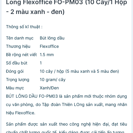
Long Flexoffice FO-PM03 (10 Cây/1 Hộp
- 2 màu xanh - đen)
Thông số kĩ thuật :
Tên danh mục
Bút lông dầu
Thương hiệu
Flexoffice
Bề rộng nét viết
1.5 mm
Số đầu bút
1
Đóng gói
10 cây / hộp (5 màu xanh và 5 màu đen)
Trọng lượng
10 gram/ cây
Màu mực
Xanh/Đen
BÚT LÔNG DẦU FO-PM03 là sản phẩm mới thuộc nhóm dụng
cụ văn phòng, do Tập đoàn Thiên LOng sản xuất, mang nhãn
hiệu Flexoffice.
Sản phẩm được sản xuất theo công nghệ hiện đại, đạt tiêu
chuẩn chất lượng quốc tế, kiểu dáng được cải tiến ấn tượng ,