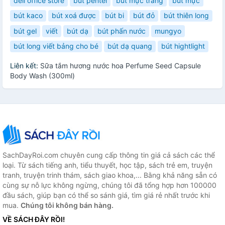
deli office store
bút pentel
bút mực trắng
bút mực
bút kaco
bút xoá được
bút bi
bút đỏ
bút thiên long
bút gel
viết
bút dạ
bút phấn nước
mungyo
bút long viết bảng cho bé
bút dạ quang
bút hightlight
Liên kết:
Sữa tắm hương nước hoa Perfume Seed Capsule
Body Wash (300ml)
SachDayRoi.com chuyên cung cấp thông tin giá cả sách các thể
loại. Từ sách tiếng anh, tiểu thuyết, học tập, sách trẻ em, truyện
tranh, truyện trinh thám, sách giao khoa,... Bằng khả năng sẵn có
cùng sự nỗ lực không ngừng, chúng tôi đã tổng hợp hơn 100000
đầu sách, giúp bạn có thể so sánh giá, tìm giá rẻ nhất trước khi
mua.
Chúng tôi không bán hàng.
VỀ SÁCH ĐÂY RỒI!