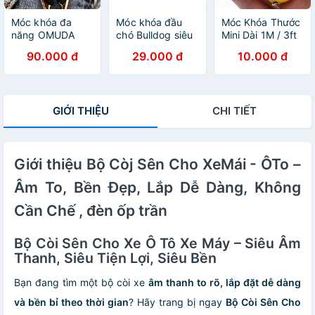
Móc khóa đa
Móc khóa đầu
Móc Khóa Thước
năng OMUDA
chó Bulldog siêu
Mini Dài 1M / 3ft
Asam
cứng - Màu ngẫu
Tiện Dụng
90.000 đ
29.000 đ
10.000 đ
nhiên
GIỚI THIỆU
CHI TIẾT
Giới thiệu Bộ Còj Sên Cho XeMái - ÔTo –
Âm To, Bền Đẹp, Lắp Dễ Dàng, Không
Cần Chế , đèn ốp trần
Bộ Còi Sên Cho Xe Ô Tô Xe Máy – Siêu Âm
Thanh, Siêu Tiện Lợi, Siêu Bền
Bạn đang tìm một bộ còi xe
âm thanh to rõ, lắp đặt dễ dàng
và bền bỉ theo thời gian
? Hãy trang bị ngay
Bộ Còi Sên Cho