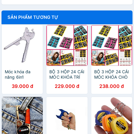
SẢN PHẨM TƯƠNG TỰ
Móc khóa đa
BỘ 3 HỘP 24 CÁI
BỘ 3 HỘP 24 CÁI
năng 6in1
MÓC KHÓA TRÍ
MÓC KHÓA CHÒ
TUỆ IQ CHO CÁC
CHƠI TRÍ TUỆ
39.000 đ
229.000 đ
238.000 đ
BÉ SÁNG TẠO
GIẢI ĐỐ TRÍ
THÔNG MINH
THÔNG MINH
PHÁT TRIỂN CỦA
BÉ