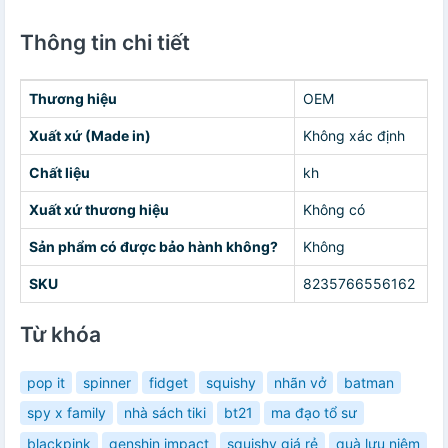
Thông tin chi tiết
Thương hiệu
OEM
Xuất xứ (Made in)
Không xác định
Chất liệu
kh
Xuất xứ thương hiệu
Không có
Sản phẩm có được bảo hành không?
Không
SKU
8235766556162
Từ khóa
pop it
spinner
fidget
squishy
nhãn vở
batman
spy x family
nhà sách tiki
bt21
ma đạo tổ sư
blackpink
genshin impact
squishy giá rẻ
quà lưu niệm