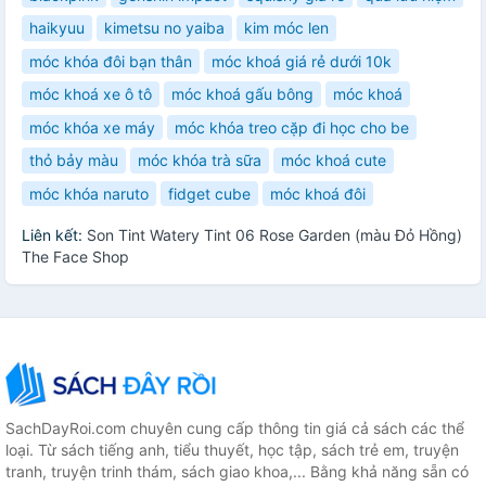
haikyuu
kimetsu no yaiba
kim móc len
móc khóa đôi bạn thân
móc khoá giá rẻ dưới 10k
móc khoá xe ô tô
móc khoá gấu bông
móc khoá
móc khóa xe máy
móc khóa treo cặp đi học cho be
thỏ bảy màu
móc khóa trà sữa
móc khoá cute
móc khóa naruto
fidget cube
móc khoá đôi
Liên kết:
Son Tint Watery Tint 06 Rose Garden (màu Đỏ Hồng)
The Face Shop
SachDayRoi.com chuyên cung cấp thông tin giá cả sách các thể
loại. Từ sách tiếng anh, tiểu thuyết, học tập, sách trẻ em, truyện
tranh, truyện trinh thám, sách giao khoa,... Bằng khả năng sẵn có