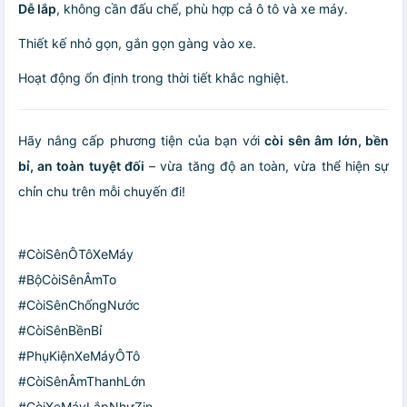
Dễ lắp
, không cần đấu chế, phù hợp cả ô tô và xe máy.
Thiết kế nhỏ gọn, gắn gọn gàng vào xe.
Hoạt động ổn định trong thời tiết khắc nghiệt.
Hãy nâng cấp phương tiện của bạn với
còi sên âm lớn, bền
bỉ, an toàn tuyệt đối
– vừa tăng độ an toàn, vừa thể hiện sự
chỉn chu trên mỗi chuyến đi!
#CòiSênÔTôXeMáy
#BộCòiSênÂmTo
#CòiSênChốngNước
#CòiSênBềnBỉ
#PhụKiệnXeMáyÔTô
#CòiSênÂmThanhLớn
#CòiXeMáyLắpNhưZin