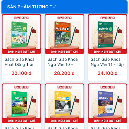
SẢN PHẨM TƯƠNG TỰ
Sách Giáo Khoa
Sách Giáo Khoa
Sách Giáo Khoa
Hoạt Động Trải
Ngữ Văn 10 -
Ngữ Văn 11 - Tập
Nghiệm, Hướng
Tập 1 (Kết Nối)
2 (Kết Nối)
20.100 đ
28.200 đ
24.100 đ
Nghiệp 12 (Kết
(Chuẩn) - Kèm
(Chuẩn) - Kèm
Nối) (Chuẩn) -
Bút Chì
Bút Chì
Kèm Bút Chì
Sách Giáo Khoa
Sách Giáo Khoa
Sách Giáo Khoa