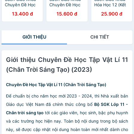
Chuyên Đề Học
Chuyên Đề Học
Hóa Học 12 (Kết
Tập Địa Lí 10 (Kết
Tập Toán 10 (Kết
Nối) (Chuẩn) -
13.400 đ
15.600 đ
25.900 đ
Nối) (Chuẩn) -
Nối) (Chuẩn) -
Kèm Bút Chì
Kèm Bút Chì
Kèm Bút Chì
GIỚI THIỆU
CHI TIẾT
Giới thiệu Chuyên Đề Học Tập Vật Lí 11
(Chân Trời Sáng Tạo) (2023)
Chuyên Đề Học Tập Vật Lí 11 (Chân Trời Sáng Tạo)
Để chuẩn bị cho năm học mới 2023 - 2024, thì Nhà xuất bản
Giáo dục Việt Nam đã chính thức công bố
Bộ SGK Lớp 11 -
Chân trời sáng tạo
tới các giáo viên, học sinh, bậc phụ huynh
và các trường học hiện nay. Toàn bộ nội dung trong bộ sách
này, sẽ được cập nhật nội dung hoàn toàn mới nhất dành cho