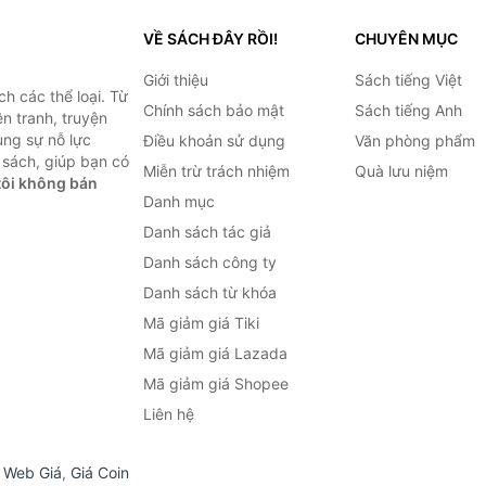
VỀ SÁCH ĐÂY RỒI!
CHUYÊN MỤC
Giới thiệu
Sách tiếng Việt
h các thể loại. Từ
Chính sách bảo mật
Sách tiếng Anh
ện tranh, truyện
ùng sự nỗ lực
Điều khoản sử dụng
Văn phòng phẩm
sách, giúp bạn có
Miễn trừ trách nhiệm
Quà lưu niệm
ôi không bán
Danh mục
Danh sách tác giả
Danh sách công ty
Danh sách từ khóa
Mã giảm giá Tiki
Mã giảm giá Lazada
Mã giảm giá Shopee
Liên hệ
,
Web Giá
,
Giá Coin