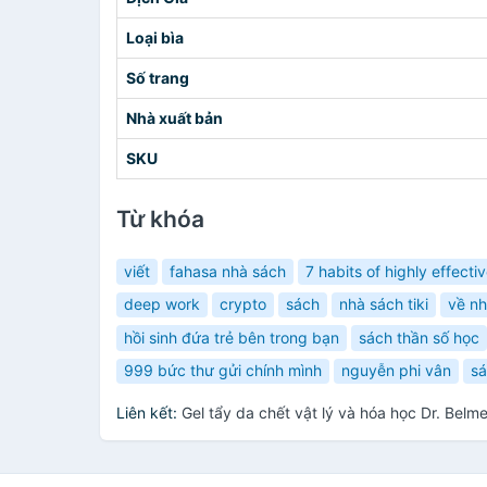
Loại bìa
Số trang
Nhà xuất bản
SKU
Từ khóa
viết
fahasa nhà sách
7 habits of highly effecti
deep work
crypto
sách
nhà sách tiki
về n
hồi sinh đứa trẻ bên trong bạn
sách thần số học
999 bức thư gửi chính mình
nguyễn phi vân
sá
Liên kết:
Gel tẩy da chết vật lý và hóa học Dr. Bel