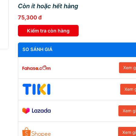
Còn ít hoặc hết hàng
75,300 đ
Kiểm tra còn hàng
SO SÁNH GIÁ
Xem g
Xem g
Xem g
Xem g