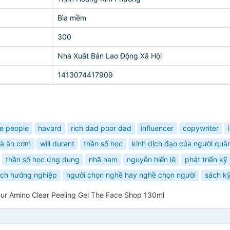
Bìa mềm
300
Nhà Xuất Bản Lao Động Xã Hội
1413074417909
ve people
havard
rich dad poor dad
influencer
copywriter
hà ăn cơm
will durant
thần số học
kinh dịch đạo của người quâ
thần số học ứng dụng
nhã nam
nguyễn hiến lê
phát triển kỹ
ch hướng nghiệp
người chọn nghề hay nghề chọn người
sách k
meur Amino Clear Peeling Gel The Face Shop 130ml