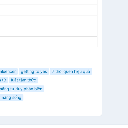
ìnluencer
getting to yes
7 thói quen hiệu quả
n tử
luật tâm thức
 năng tư duy phản biện
ỹ năng sống