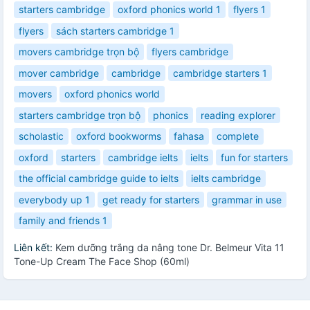
starters cambridge
oxford phonics world 1
flyers 1
flyers
sách starters cambridge 1
movers cambridge trọn bộ
flyers cambridge
mover cambridge
cambridge
cambridge starters 1
movers
oxford phonics world
starters cambridge trọn bộ
phonics
reading explorer
scholastic
oxford bookworms
fahasa
complete
oxford
starters
cambridge ielts
ielts
fun for starters
the official cambridge guide to ielts
ielts cambridge
everybody up 1
get ready for starters
grammar in use
family and friends 1
Liên kết:
Kem dưỡng trắng da nâng tone Dr. Belmeur Vita 11
Tone-Up Cream The Face Shop (60ml)