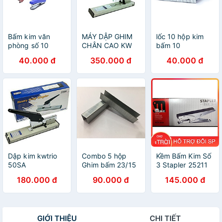
Bấm kim văn
MÁY DẬP GHIM
lốc 10 hộp kim
phòng số 10
CHÂN CAO KW
bấm 10
50LA (240 TỜ)
40.000 đ
350.000 đ
40.000 đ
Dập kim kwtrio
Combo 5 hộp
Kềm Bấm Kim Số
50SA
Ghim bấm 23/15
3 Stapler 25211
Munix
180.000 đ
90.000 đ
145.000 đ
GIỚI THIỆU
CHI TIẾT