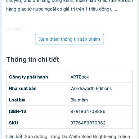
chuyển, phụ phí hàng cồng kềnh, thuế nhập khẩu (đối với đơn
hàng giao từ nước ngoài có giá trị trên 1 triệu đồng).....
Giá HDN
Xem thêm thông tin sản phẩm
Thông tin chi tiết
Công ty phát hành
ARTBook
Nhà xuất bản
Wordsworth Editions
Loại bìa
Bìa mềm
ISBN-13
9781864709896
SKU
9776489870362
Liên kết:
Sữa dưỡng Trắng Da White Seed Brightening Lotion