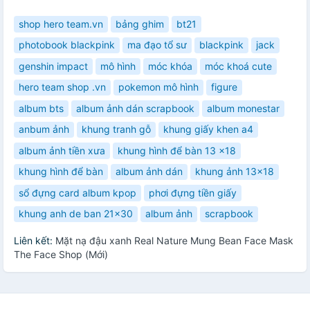
shop hero team.vn
bảng ghim
bt21
photobook blackpink
ma đạo tổ sư
blackpink
jack
genshin impact
mô hình
móc khóa
móc khoá cute
hero team shop .vn
pokemon mô hình
figure
album bts
album ảnh dán scrapbook
album monestar
anbum ảnh
khung tranh gỗ
khung giấy khen a4
album ảnh tiền xưa
khung hình để bàn 13 x18
khung hình để bàn
album ảnh dán
khung ảnh 13x18
sổ đựng card album kpop
phơi đựng tiền giấy
khung anh de ban 21x30
album ảnh
scrapbook
Liên kết:
Mặt nạ đậu xanh Real Nature Mung Bean Face Mask
The Face Shop (Mới)