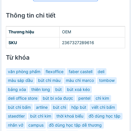
Thông tin chi tiết
Thương hiệu
OEM
SKU
2367327289616
Từ khóa
văn phòng phẩm
flexoffice
faber castell
deli
màu sáp dầu
bút chì màu
màu chì marco
tombow
bảng xóa
thiên long
bút
bút xoá kéo
deli office store
bút bi xóa được
pentel
chì kim
bút chì bấm
artline
bút chì
hộp bút
viết chì bấm
staedtler
bút chì kim
thời khoá biểu
đồ dùng học tập
nhãn vở
campus
đồ dùng học tập dễ thương