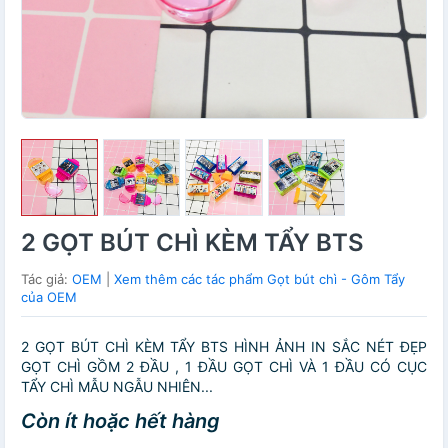
2 GỌT BÚT CHÌ KÈM TẨY BTS
Tác giả:
OEM
|
Xem thêm các tác phẩm Gọt bút chì - Gôm Tẩy
của OEM
2 GỌT BÚT CHÌ KÈM TẨY BTS HÌNH ẢNH IN SẮC NÉT ĐẸP
GỌT CHÌ GỒM 2 ĐẦU , 1 ĐẦU GỌT CHÌ VÀ 1 ĐẦU CÓ CỤC
TẨY CHÌ MẪU NGẪU NHIÊN...
Còn ít hoặc hết hàng